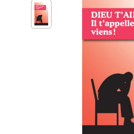
Aff
Nouveaux Testaments
+ de 15 ans
Pou
Évangiles
Pour
Autres extraits
Lan