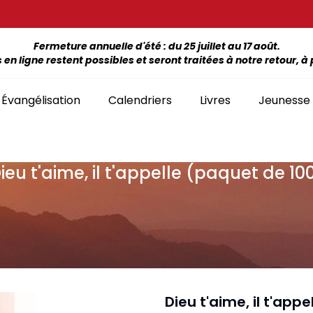
Fermeture annuelle d'été : du 25 juillet au 17 août.
 ligne restent possibles et seront traitées à notre retour, à p
Évangélisation
Calendriers
Livres
Jeunesse
ieu t'aime, il t'appelle (paquet de 10
ÉTUDE DE LA BIBLE PAR LIVRE
La Bonne Semence
Bon
SÉLECTION
giles, NT, Bibles
SÉRIES
Séries Bible complète
emiers Prix)
Le Seigneur est
Cha
Premiers Prix
Collection Boules de neige
proche
liants
Séries Ancien Testament
Car
Malvoyants
Collection Ecoute la Bible
Texte biblique seul
endriers
Ebo
Séries Nouveau Testament
Audio
Mensuels
res et brochures
Collection Goutte d'eau
Dieu t'aime, il t'app
Lan
Classement par livre de la Bible