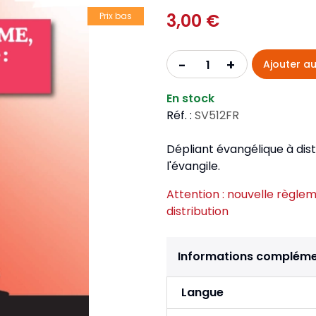
Pour la jeunesse
iches
Pour prendre des notes
3,00 €
Nou
Prix bas
Collection Fanilo
Langues étrangères
Réé
r la jeunesse
Langues étrangères
Collection Par la Main
Audio
Pér
+
-
Ajouter au
 l'Afrique
gues étrangères
En stock
Réf. :
SV512FR
Dépliant évangélique à dis
l'évangile.
Attention : nouvelle règleme
distribution
Informations compléme
Langue