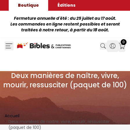
Boutique
Éditions
Fermeture annuelle d'été : du 25 juillet au 17 août.
Les commandes en ligne restent possibles et seront
traitées à notre retour, à partir du 18 août.
0
Search
Search
Mon
Deux manières de naître, vivre,
mourir, ressusciter (paquet de 100)
Accueil
Deux manières de naître, vivre, mourir, ressusciter
(paquet de 100)