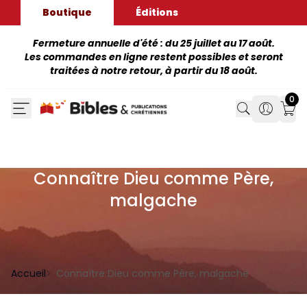
Boutique
Éditions
Fermeture annuelle d'été : du 25 juillet au 17 août.
Les commandes en ligne restent possibles et seront
traitées à notre retour, à partir du 18 août.
0
Search
Search
Mon
Connaître Dieu comme Père,
malgache
Accueil
Connaître Dieu comme Père, malgache