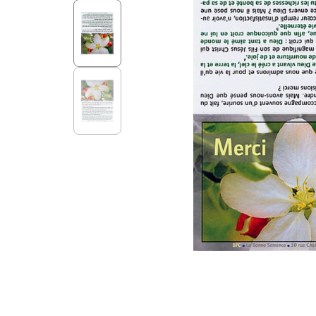
Aff
Nouveaux Testaments
+ de 15 ans
Pou
Évangiles
Pour
Autres extraits
Lan