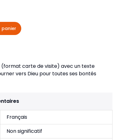
veautés -
Cours bibliques et jeux
ditions
Dépliants
iodiques
 panier
Langues étrangères
Livres, histoires
 (format carte de visite) avec un texte
tourner vers Dieu pour toutes ses bontés
ntaires
Français
Non significatif