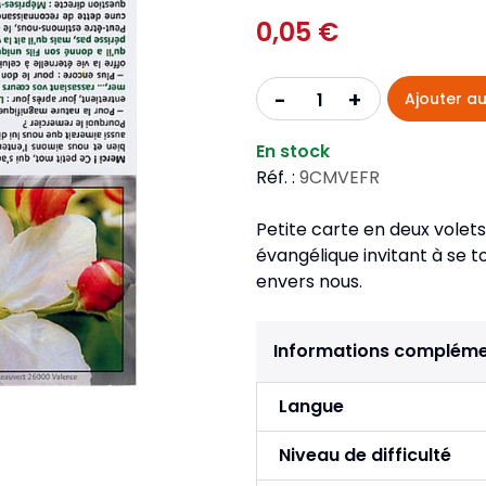
Pour la jeunesse
iches
Pour prendre des notes
0,05 €
Nou
Collection Fanilo
Langues étrangères
Réé
r la jeunesse
Langues étrangères
Collection Par la Main
Audio
Pér
+
-
Ajouter au
 l'Afrique
gues étrangères
En stock
Réf. :
9CMVEFR
Petite carte en deux volets
évangélique invitant à se 
envers nous.
Informations compléme
Langue
Niveau de difficulté