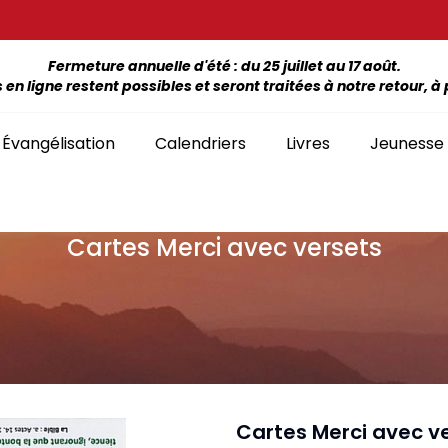
Fermeture annuelle d'été : du 25 juillet au 17 août.
 ligne restent possibles et seront traitées à notre retour, à p
Évangélisation
Calendriers
Livres
Jeunesse
Cartes Merci avec versets
ÉTUDE DE LA BIBLE PAR LIVRE
La Bonne Semence
Bon
SÉLECTION
giles, NT, Bibles
SÉRIES
Séries Bible complète
emiers Prix)
Le Seigneur est
Cha
Premiers Prix
Collection Boules de neige
proche
liants
Séries Ancien Testament
Car
Malvoyants
Collection Ecoute la Bible
Texte biblique seul
endriers
Ebo
Séries Nouveau Testament
Audio
Mensuels
res et brochures
Collection Goutte d'eau
Cartes Merci avec v
Lan
Classement par livre de la Bible