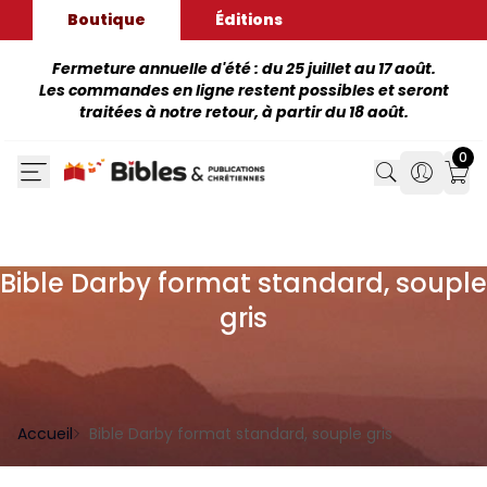
Boutique
Éditions
Fermeture annuelle d'été : du 25 juillet au 17 août.
Les commandes en ligne restent possibles et seront
traitées à notre retour, à partir du 18 août.
0
Search
Search
Mon
Bible Darby format standard, souple
gris
Accueil
Bible Darby format standard, souple gris