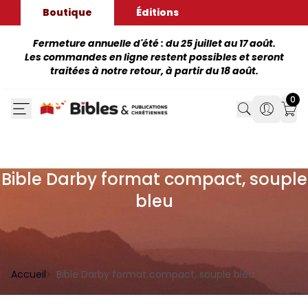
Boutique
Éditions
Fermeture annuelle d'été : du 25 juillet au 17 août.
Les commandes en ligne restent possibles et seront
traitées à notre retour, à partir du 18 août.
0
Search
Search
Mon
Bible Darby format compact, souple
bleu
Accueil
Bible Darby format compact, souple bleu