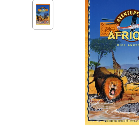
Aff
Nouveaux Testaments
+ de 15 ans
Pou
Évangiles
Pour
Autres extraits
Lan