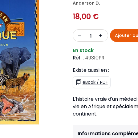
Pour la jeunesse
Anderson D.
iches
Pour prendre des notes
Nou
Collection Fanilo
18,00 €
Langues étrangères
Réé
r la jeunesse
Langues étrangères
Collection Par la Main
Audio
Pér
 l'Afrique
+
-
Ajouter au
gues étrangères
En stock
Réf. :
49310FR
Existe aussi en :
eBook / PDF
L'histoire vraie d'un médec
vie en Afrique et spécialem
continent.
Informations compléme