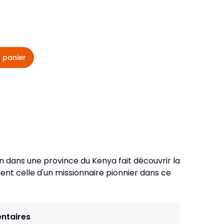
veautés -
Cours bibliques et jeux
ditions
Dépliants
iodiques
 panier
Langues étrangères
Livres, histoires
in dans une province du Kenya fait découvrir la
ent celle d'un missionnaire pionnier dans ce
ntaires