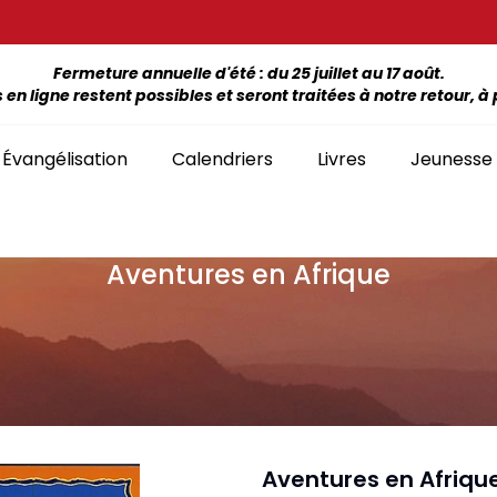
Fermeture annuelle d'été : du 25 juillet au 17 août.
 ligne restent possibles et seront traitées à notre retour, à p
Évangélisation
Calendriers
Livres
Jeunesse
Aventures en Afrique
ÉTUDE DE LA BIBLE PAR LIVRE
La Bonne Semence
Bon
SÉLECTION
giles, NT, Bibles
SÉRIES
Séries Bible complète
emiers Prix)
Le Seigneur est
Cha
Premiers Prix
Collection Boules de neige
proche
liants
Séries Ancien Testament
Car
Malvoyants
Collection Ecoute la Bible
Texte biblique seul
endriers
Ebo
Séries Nouveau Testament
Audio
Mensuels
res et brochures
Collection Goutte d'eau
Aventures en Afriqu
Lan
Classement par livre de la Bible