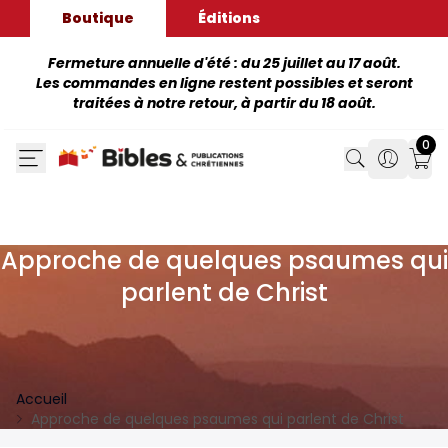
Boutique
Éditions
Fermeture annuelle d'été : du 25 juillet au 17 août.
Les commandes en ligne restent possibles et seront
traitées à notre retour, à partir du 18 août.
0
Search
Search
Mon
Approche de quelques psaumes qui
parlent de Christ
Accueil
Approche de quelques psaumes qui parlent de Christ