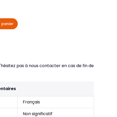
veautés -
Cours bibliques et jeux
ditions
Dépliants
iodiques
 panier
Langues étrangères
Livres, histoires
hésitez pas à nous contacter en cas de fin de
ntaires
Français
Non significatif