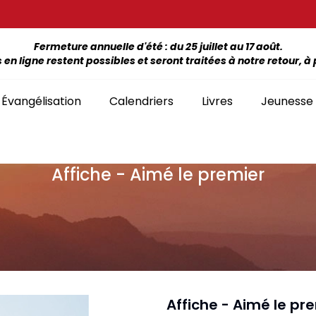
Fermeture annuelle d'été : du 25 juillet au 17 août.
 ligne restent possibles et seront traitées à notre retour, à p
Évangélisation
Calendriers
Livres
Jeunesse
Affiche - Aimé le premier
ÉTUDE DE LA BIBLE PAR LIVRE
La Bonne Semence
Bon
SÉLECTION
giles, NT, Bibles
SÉRIES
Séries Bible complète
emiers Prix)
Le Seigneur est
Cha
Premiers Prix
Collection Boules de neige
proche
liants
Séries Ancien Testament
Car
Malvoyants
Collection Ecoute la Bible
Texte biblique seul
endriers
Ebo
Séries Nouveau Testament
Audio
Mensuels
res et brochures
Collection Goutte d'eau
Affiche - Aimé le pr
Lan
Classement par livre de la Bible