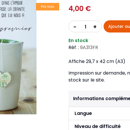
Pour la jeunesse
iches
Pour prendre des notes
4,00 €
Nou
Prix bas
Collection Fanilo
Langues étrangères
Réé
r la jeunesse
Langues étrangères
Collection Par la Main
Audio
Pér
+
-
Ajouter au
 l'Afrique
gues étrangères
En stock
Réf. :
9A313FR
Affiche 29,7 x 42 cm (A3)
Impression sur demande, n'
stock sur le site.
Informations compléme
Langue
Niveau de difficulté