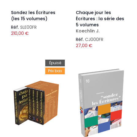
Sondez les Écritures
Chaque jour les
(les 15 volumes)
Écritures : la série des
5 volumes
Réf.
SLE00FR
Koechlin J.
210,00
€
Réf.
CJ000FR
27,00
€
Épuisé
Prix bas