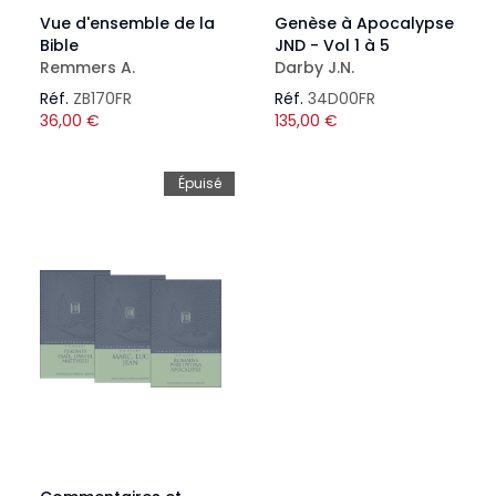
Vue d'ensemble de la
Genèse à Apocalypse
Bible
JND - Vol 1 à 5
Remmers A.
Darby J.N.
Réf.
ZB170FR
Réf.
34D00FR
36,00
€
135,00
€
Épuisé