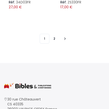
Réf.
34D03FR
Réf.
ZS330FR
27,00
€
17,00
€
1
2
30 rue Châteauvert
CS 40335