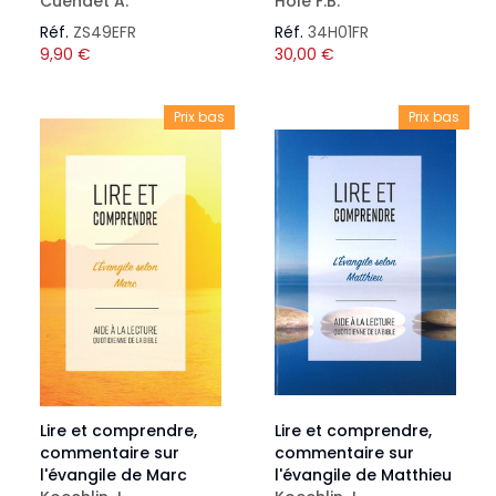
Cuendet A.
Hole F.B.
Réf.
ZS49EFR
Réf.
34H01FR
9,90
€
30,00
€
Prix bas
Prix bas
Lire et comprendre,
Lire et comprendre,
commentaire sur
commentaire sur
l'évangile de Marc
l'évangile de Matthieu