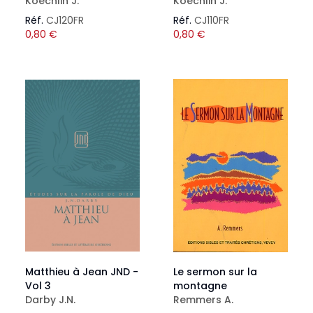
Koechlin J.
Koechlin J.
Réf.
CJ120FR
Réf.
CJ110FR
0,80
€
0,80
€
Matthieu à Jean JND -
Le sermon sur la
Vol 3
montagne
Darby J.N.
Remmers A.