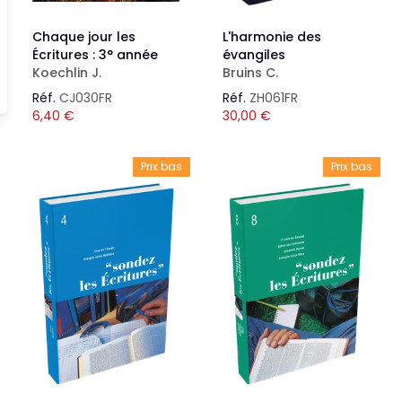
Chaque jour les
L'harmonie des
Écritures : 3° année
évangiles
Koechlin J.
Bruins C.
Réf.
CJ030FR
Réf.
ZH061FR
6,40
€
30,00
€
Prix bas
Prix bas