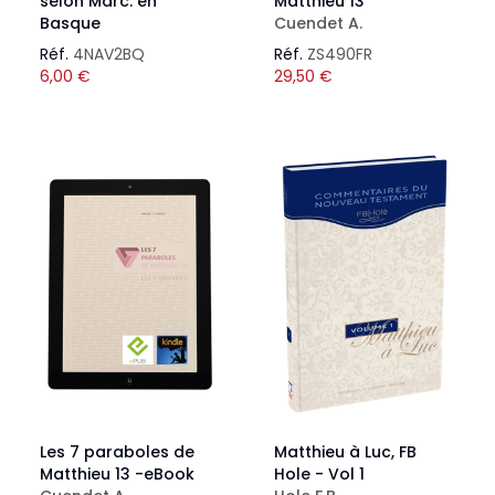
selon Marc. en
Matthieu 13
Basque
Cuendet A.
Réf.
4NAV2BQ
Réf.
ZS490FR
6,00
€
29,50
€
Les 7 paraboles de
Matthieu à Luc, FB
Matthieu 13 -eBook
Hole - Vol 1