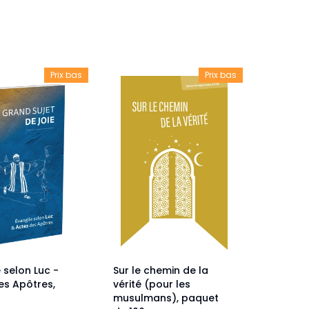
veautés -
Cours bibliques et jeux
ditions
Dépliants
iodiques
Prix bas
Prix bas
Langues étrangères
Livres, histoires
 selon Luc -
Sur le chemin de la
es Apôtres,
vérité (pour les
musulmans), paquet