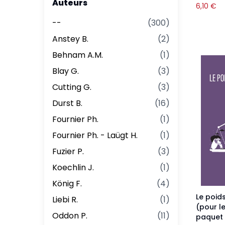
Auteurs
6,10
€
--
(
300
)
Anstey B.
(
2
)
Behnam A.M.
(
1
)
Blay G.
(
3
)
Cutting G.
(
3
)
Durst B.
(
16
)
Fournier Ph.
(
1
)
Fournier Ph. - Laügt H.
(
1
)
Fuzier P.
(
3
)
Koechlin J.
(
1
)
König F.
(
4
)
Le poid
Liebi R.
(
1
)
(pour l
Oddon P.
(
11
)
paquet 