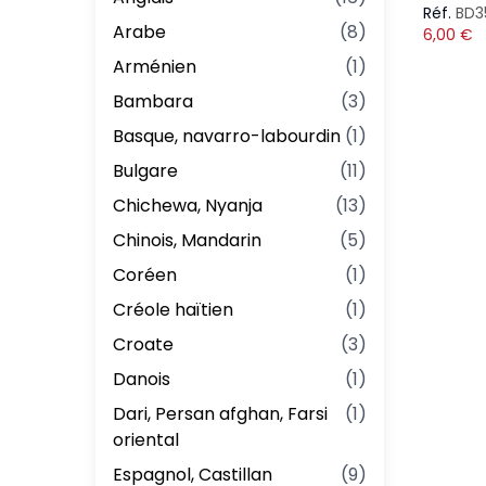
Réf.
BD3
Arabe
(
8
)
6,00
€
Arménien
(
1
)
Bambara
(
3
)
Basque, navarro-labourdin
(
1
)
Bulgare
(
11
)
Chichewa, Nyanja
(
13
)
Chinois, Mandarin
(
5
)
Coréen
(
1
)
Créole haïtien
(
1
)
Croate
(
3
)
Danois
(
1
)
Dari, Persan afghan, Farsi
(
1
)
oriental
Espagnol, Castillan
(
9
)