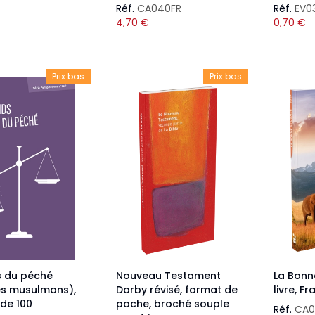
Réf.
CA040FR
Réf.
EV0
4,70
€
0,70
€
Prix bas
Prix bas
s du péché
Nouveau Testament
La Bonn
es musulmans),
Darby révisé, format de
livre, F
de 100
poche, broché souple
Réf.
CA0