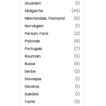
Lituanien
(
1
)
Malgache
(
45
)
Néerlandais, Flamand
(
5
)
Norvégien
(
1
)
Persan, Farsi
(
2
)
Polonais
(
6
)
Portugais
(
7
)
Roumain
(
11
)
Russe
(
6
)
Serbe
(
2
)
Slovaque
(
1
)
Slovène
(
1
)
Suédois
(
1
)
Tamil
(
3
)