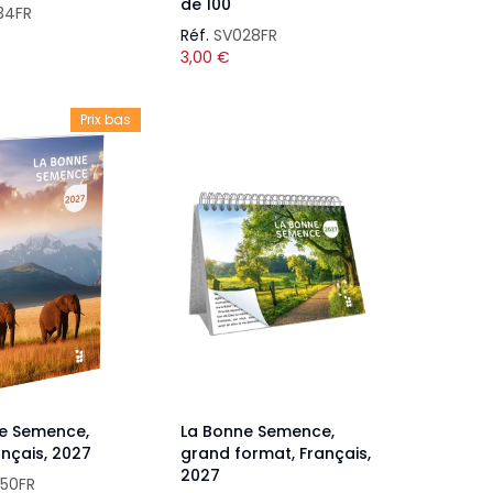
de 100
34FR
Réf.
SV028FR
3,00
€
Prix bas
e Semence,
La Bonne Semence,
rançais, 2027
grand format, Français,
2027
50FR