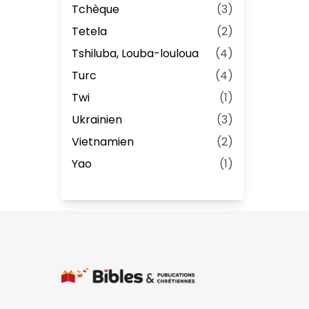
Tchèque
(
3
)
Tetela
(
2
)
Tshiluba, Louba-louloua
(
4
)
Turc
(
4
)
Twi
(
1
)
Ukrainien
(
3
)
Vietnamien
(
2
)
Yao
(
1
)