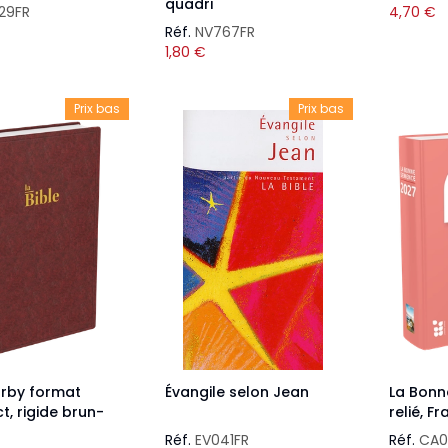
quadri
29FR
4,70
€
Réf.
NV767FR
1,80
€
Prix bas
Prix bas
arby format
Évangile selon Jean
La Bonn
, rigide brun-
relié, F
Réf.
EV041FR
Réf.
CA0