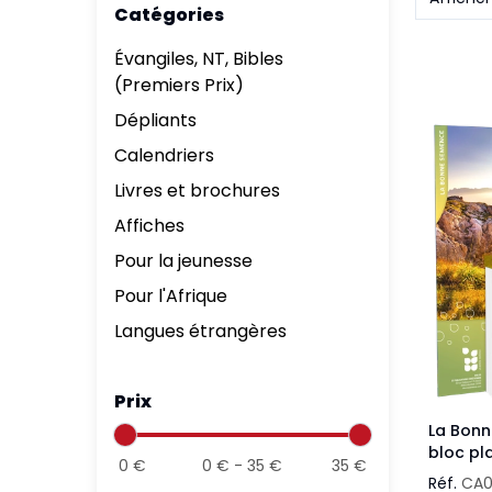
Catégories
Aff
Nouveaux Testaments
+ de 15 ans
Évangiles, NT, Bibles
Pou
Évangiles
(Premiers Prix)
Pour
Dépliants
Autres extraits
Lan
Calendriers
Livres et brochures
Affiches
Pour la jeunesse
Pour l'Afrique
Langues étrangères
Prix
La Bonn
bloc pl
0
€
0
€ -
35
€
35
€
Réf.
CA0