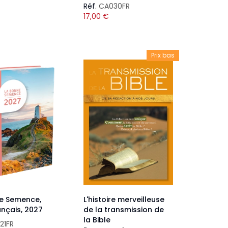
Réf.
CA030FR
17,00
€
Prix bas
e Semence,
L'histoire merveilleuse
rançais, 2027
de la transmission de
la Bible
21FR