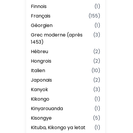
Finnois
(
1
)
Français
(
155
)
Géorgien
(
1
)
Grec moderne (après
(
3
)
1453)
Hébreu
(
2
)
Hongrois
(
2
)
Italien
(
10
)
Japonais
(
2
)
Kanyok
(
3
)
Kikongo
(
1
)
Kinyarouanda
(
1
)
Kisongye
(
5
)
Kituba, Kikongo ya letat
(
1
)