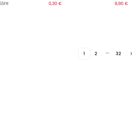
55FR
0,30
€
9,90
€
1
2
32
More page