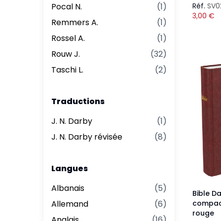
Pocal N.
(
1
)
Réf.
SV0
3,00
€
Remmers A.
(
1
)
Rossel A.
(
1
)
Rouw J.
(
32
)
Taschi L.
(
2
)
Traductions
J. N. Darby
(
1
)
J. N. Darby révisée
(
8
)
Langues
Albanais
(
5
)
Bible D
Allemand
(
6
)
compact
rouge
Anglais
(
16
)