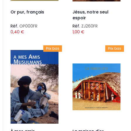
Or pur, français
Jésus, notre seul
espoir
Réf.
OP000FR
Réf.
ZJ260FR
0,40
€
1,00
€
Prix bas
Prix bas