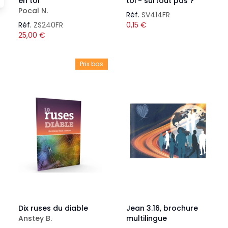
en toi
toi - surtout pas ?
Pocal N.
Réf.
SV414FR
Réf.
ZS240FR
0,15
€
25,00
€
Prix bas
Dix ruses du diable
Jean 3.16, brochure
Anstey B.
multilingue