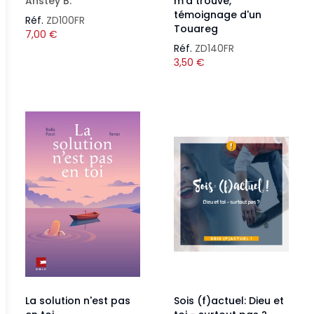
Anstey B.
m'a trouvé,
témoignage d'un
Réf.
ZD100FR
Touareg
7,00
€
Réf.
ZD140FR
3,50
€
La solution n'est pas
Sois (f)actuel: Dieu et