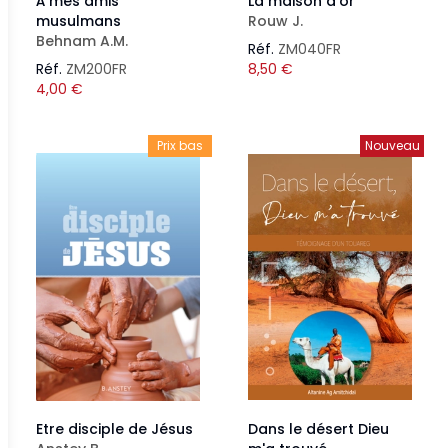
À mes amis
La maison d'or
musulmans
Rouw J.
Behnam A.M.
Réf.
ZM040FR
Réf.
ZM200FR
8,50
€
4,00
€
Prix bas
Nouveau
Etre disciple de Jésus
Dans le désert Dieu