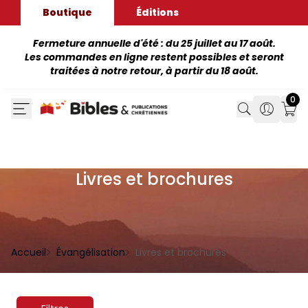
Boutique
Éditions
Fermeture annuelle d'été : du 25 juillet au 17 août.
Les commandes en ligne restent possibles et seront
traitées à notre retour, à partir du 18 août.
0
Search
Search
Mon
Livres et brochures
Accueil
Évangélisation
Livres et brochures