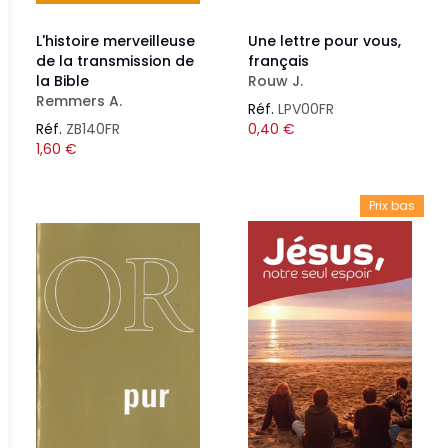
L'histoire merveilleuse
Une lettre pour vous,
de la transmission de
français
la Bible
Rouw J.
Remmers A.
Réf.
LPV00FR
Réf.
ZB140FR
0,40
€
1,60
€
Prix bas