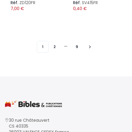
Réf.
ZD120FR
Réf.
SV415FR
7,00
€
0,40
€
1
2
9
More pages
30 rue Châteauvert
CS 40335