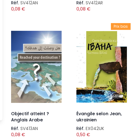
Réf.
SV412AN
Réf.
SV412AR
0,08
€
0,08
€
Prix bas
Objectif atteint ?
Évangile selon Jean,
Anglais Arabe
ukrainien
Réf.
SV413AN
Réf.
EX042UK
0,08
€
0,50
€