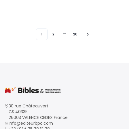
1
2
20
More pages
30 rue Châteauvert
CS 40335
26003 VALENCE CEDEX France
info@editeurbpc.com