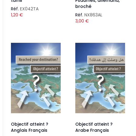
tamil
Psaumes, allemand,
broché
Réf.
EX042TA
1,20
€
Réf.
NX863AL
3,00
€
Objectif atteint ?
Objectif atteint ?
Anglais Français
Arabe Français