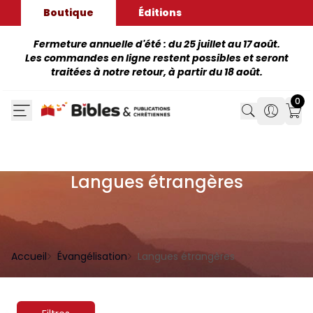
Boutique
Éditions
Fermeture annuelle d'été : du 25 juillet au 17 août.
Les commandes en ligne restent possibles et seront
traitées à notre retour, à partir du 18 août.
0
Search
Search
Mon
Langues étrangères
Accueil
Évangélisation
Langues étrangères