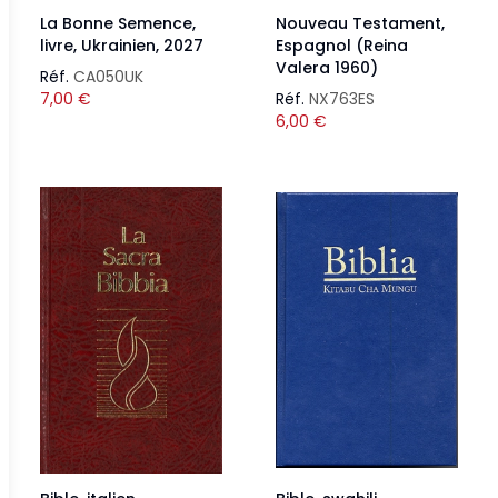
La Bonne Semence,
Nouveau Testament,
livre, Ukrainien, 2027
Espagnol (Reina
Valera 1960)
Réf.
CA050UK
7,00
€
Réf.
NX763ES
6,00
€