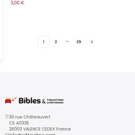
3,00
€
1
2
29
More pages
30 rue Châteauvert
CS 40335
26003 VALENCE CEDEX France