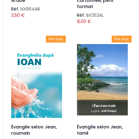
Arabe
cartonnée, petit
format
Réf.
NX864AR
3,50
€
Réf.
BX353AL
8,00
€
Prix bas
Prix bas
Évangile selon Jean,
Évangile selon Jean,
roumain
tamil