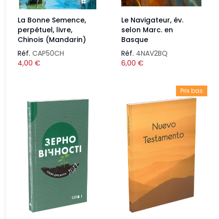
La Bonne Semence,
Le Navigateur, év.
perpétuel, livre,
selon Marc. en
Chinois (Mandarin)
Basque
Réf.
CAP50CH
Réf.
4NAV2BQ
4,00
€
6,00
€
Prix bas