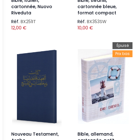
Bible, italien,
Bible, swahili,
cartonnée, Nuovo
cartonnée bleue,
Riveduta
format compact
Réf.
BX251IT
Réf.
BX353SW
12,00
€
10,00
€
Épuisé
Prix bas
Nouveau Testament,
Bible, allemand,