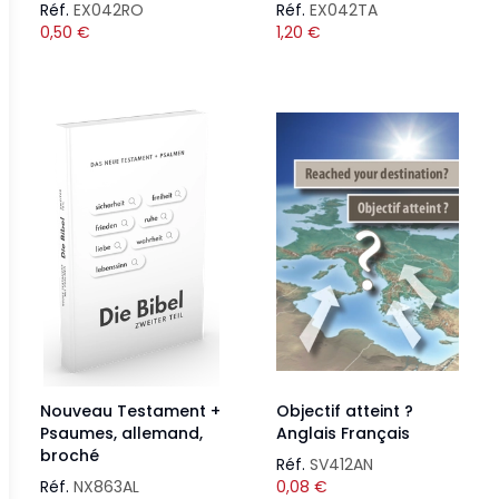
Réf.
EX042RO
Réf.
EX042TA
0,50
€
1,20
€
Nouveau Testament +
Objectif atteint ?
Psaumes, allemand,
Anglais Français
broché
Réf.
SV412AN
Réf.
NX863AL
0,08
€