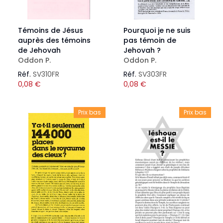
Témoins de Jésus
Pourquoi je ne suis
auprès des témoins
pas témoin de
de Jehovah
Jehovah ?
Oddon P.
Oddon P.
Réf.
SV310FR
Réf.
SV303FR
0,08
€
0,08
€
Prix bas
Prix bas