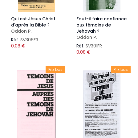
Qui est Jésus Christ
Faut-il faire confiance
d'après la Bible ?
aux témoins de
Oddon P.
Jehovah ?
Oddon P.
Réf.
SV306FR
0,08
€
Réf.
SV301FR
0,08
€
Prix bas
Prix bas