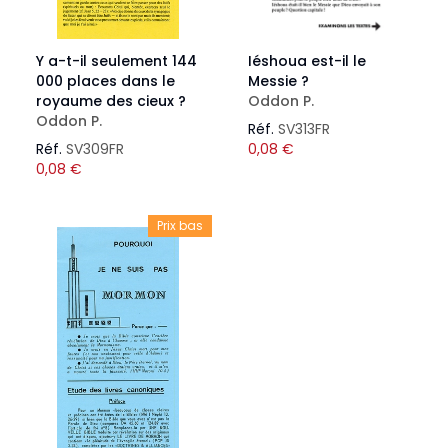
Y a-t-il seulement 144
Iéshoua est-il le
000 places dans le
Messie ?
royaume des cieux ?
Oddon P.
Oddon P.
Réf.
SV313FR
Réf.
SV309FR
0,08
€
0,08
€
Prix bas