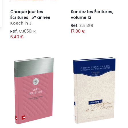
Chaque jour les
Sondez les Écritures,
Écritures : 5° année
volume 13
Koechlin J.
Réf.
SLE13FR
Réf.
CJ050FR
17,00
€
6,40
€