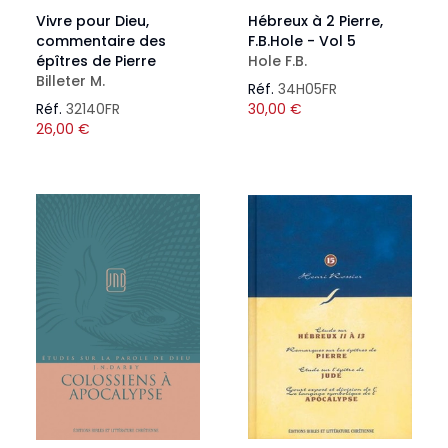
Vivre pour Dieu,
Hébreux à 2 Pierre,
commentaire des
F.B.Hole - Vol 5
épîtres de Pierre
Hole F.B.
Billeter M.
Réf.
34H05FR
Réf.
32140FR
30,00
€
26,00
€