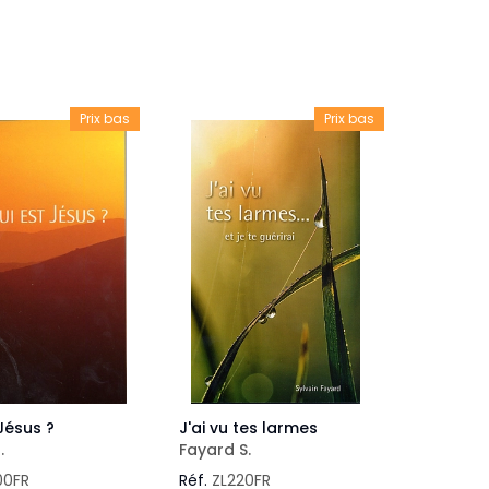
veautés -
Cours bibliques et jeux
ditions
Dépliants
iodiques
Prix bas
Prix bas
Langues étrangères
Livres, histoires
Jésus ?
J'ai vu tes larmes
.
Fayard S.
00FR
Réf.
ZL220FR