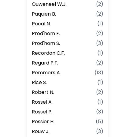
Ouweneel W.J.
(
2
)
Paquien B.
(
2
)
Pocal N.
(
1
)
Prod'hom F.
(
2
)
Prod'hom S.
(
3
)
Recordon C.F.
(
1
)
Regard P.F.
(
2
)
Remmers A.
(
13
)
Rice S.
(
1
)
Robert N.
(
2
)
Rossel A.
(
1
)
Rossel P.
(
3
)
Rossier H.
(
5
)
Rouw J.
(
3
)