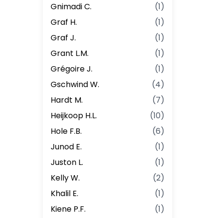
Gnimadi C.
(
1
)
Graf H.
(
1
)
Graf J.
(
1
)
Grant L.M.
(
1
)
Grégoire J.
(
1
)
Gschwind W.
(
4
)
Hardt M.
(
7
)
Heijkoop H.L.
(
10
)
Hole F.B.
(
6
)
Junod E.
(
1
)
Juston L.
(
1
)
Kelly W.
(
2
)
Khalil E.
(
1
)
Kiene P.F.
(
1
)