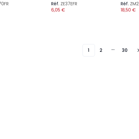
70FR
Réf.
ZE37EFR
Réf.
ZM2
6,05
€
18,50
€
1
2
30
More page