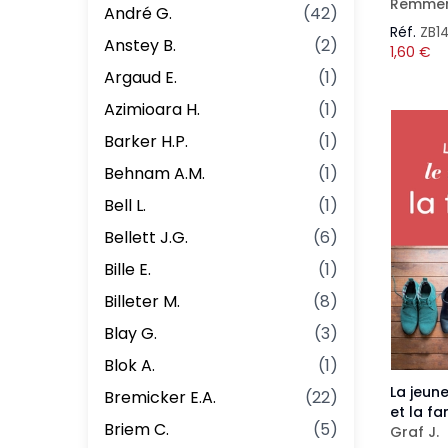
Remmer
André G.
(
42
)
Réf.
ZB1
Anstey B.
(
2
)
1,60
€
Argaud E.
(
1
)
Azimioara H.
(
1
)
Barker H.P.
(
1
)
Behnam A.M.
(
1
)
Bell L.
(
1
)
Bellett J.G.
(
6
)
Bille E.
(
1
)
Billeter M.
(
8
)
Blay G.
(
3
)
Blok A.
(
1
)
La jeun
Bremicker E.A.
(
22
)
et la fa
Briem C.
(
5
)
Graf J.