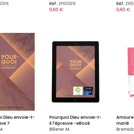
60FR
Réf.
ZP600FR
Réf.
ZR1
0,60
€
0,60
€
i Dieu envoie-t-
Pourquoi Dieu envoie-t-
Amoureu
uve ?
il l'épreuve -eBook
marié
M.
Billeter M.
Bremicke