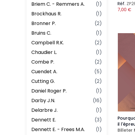
Briem C. - Remmers A.
(
1
)
Réf.
ZP2
7,00
€
Brockhaus R.
(
1
)
Bronner P.
(
2
)
Bruins C.
(
1
)
Campbell R.K.
(
2
)
Chaudier L.
(
1
)
Combe P.
(
2
)
Cuendet A.
(
5
)
Cutting G.
(
2
)
Daniel Roger P.
(
1
)
Darby J.N.
(
16
)
Delarbre J.
(
1
)
Pourquo
Dennett E.
(
3
)
il l'épre
Dennett E. - Frees M.A.
(
1
)
Billeter 