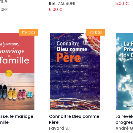
s A.
Réf.
ZA090FR
5,00
€
40FR
6,00
€
Prix bas
Prix bas
esse, le mariage
Connaître Dieu comme
La révél
mille
Père
progres
Fayard S.
André G