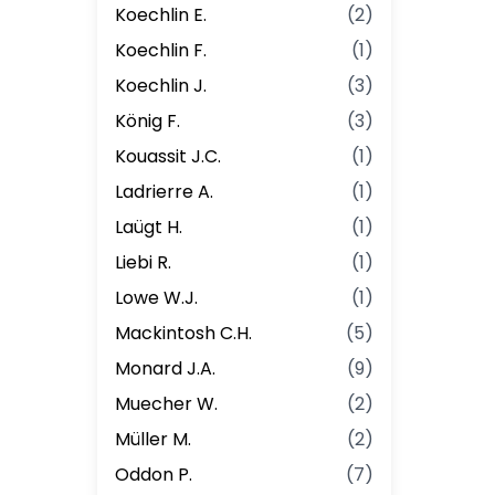
Koechlin E.
(
2
)
Koechlin F.
(
1
)
Koechlin J.
(
3
)
König F.
(
3
)
Kouassit J.C.
(
1
)
Ladrierre A.
(
1
)
Laügt H.
(
1
)
Liebi R.
(
1
)
Lowe W.J.
(
1
)
Mackintosh C.H.
(
5
)
Monard J.A.
(
9
)
Muecher W.
(
2
)
Müller M.
(
2
)
Oddon P.
(
7
)