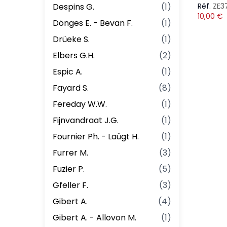
Despins G.
(
1
)
Réf.
ZE3
10,00
€
Dönges E. - Bevan F.
(
1
)
Drüeke S.
(
1
)
Elbers G.H.
(
2
)
Espic A.
(
1
)
Fayard S.
(
8
)
Fereday W.W.
(
1
)
Fijnvandraat J.G.
(
1
)
Fournier Ph. - Laügt H.
(
1
)
Furrer M.
(
3
)
Fuzier P.
(
5
)
Gfeller F.
(
3
)
Gibert A.
(
4
)
Gibert A. - Allovon M.
(
1
)