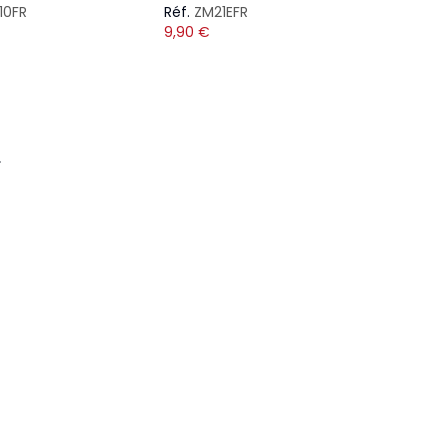
10FR
Réf.
ZM21EFR
9,90
€
s