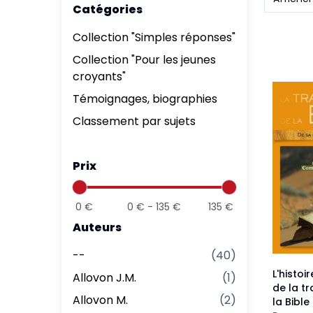
Catégories
Aff
Nouveaux Testaments
+ de 15 ans
Collection "Simples réponses"
Pou
Évangiles
Collection "Pour les jeunes
Pour
croyants"
Autres extraits
Lan
Témoignages, biographies
Classement par sujets
Prix
0
€
0
€ -
135
€
135
€
Auteurs
--
(
40
)
L'histoi
Allovon J.M.
(
1
)
de la t
Allovon M.
(
2
)
la Bible