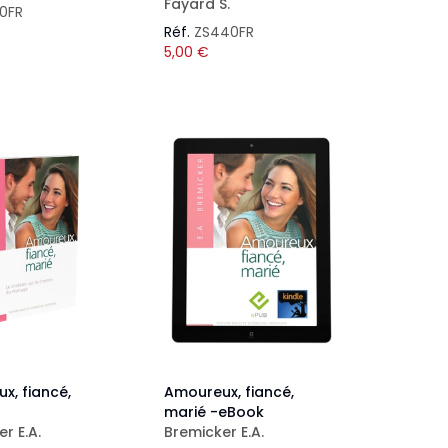
Fayard S.
50FR
Réf.
ZS440FR
5,00
€
x, fiancé,
Amoureux, fiancé,
marié -eBook
r E.A.
Bremicker E.A.