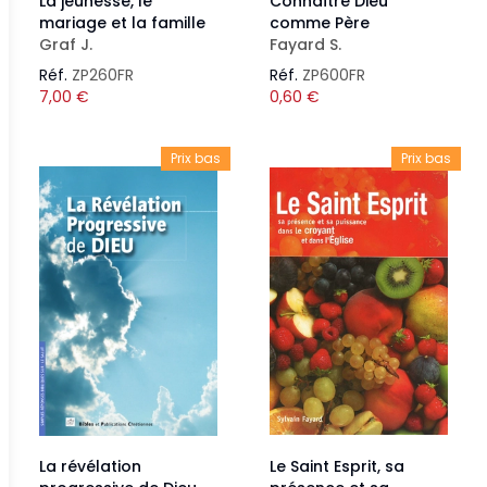
La jeunesse, le
Connaître Dieu
mariage et la famille
comme Père
Graf J.
Fayard S.
Réf.
ZP260FR
Réf.
ZP600FR
7,00
€
0,60
€
Prix bas
Prix bas
La révélation
Le Saint Esprit, sa