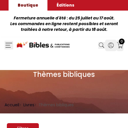
Boutique
Éditions
Fermeture annuelle d'été : du 25 juillet au 17 août.
Les commandes en ligne restent possibles et seront
traitées à notre retour, à partir du 18 août.
0
Search
Search
Mon
Thèmes bibliques
Accueil
Livres
Thèmes bibliques