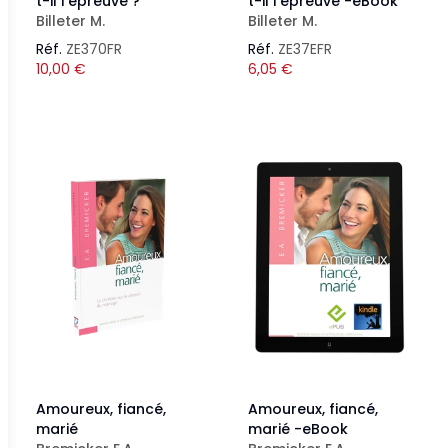
t-il l'épreuve ?
t-il l'épreuve -eBook
Billeter M.
Billeter M.
Réf.
ZE370FR
Réf.
ZE37EFR
10,00
€
6,05
€
Amoureux, fiancé,
Amoureux, fiancé,
marié
marié -eBook