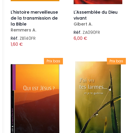
L'histoire merveilleuse
L'Assemblée du Dieu
de la transmission de
vivant
la Bible
Gibert A.
Remmers A.
Réf.
ZA090FR
Réf.
ZB140FR
6,00
€
1,60
€
Prix bas
Prix bas