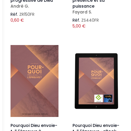
progressive de Dieu
présence et sa
André G.
puissance
Fayard S.
Réf.
ZR150FR
0,60
€
Réf.
ZS440FR
5,00
€
Pourquoi Dieu envoie-
Pourquoi Dieu envoie-