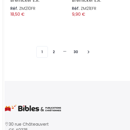
Bremicker E.A.
Bremicker E.A.
Réf.
ZM210FR
Réf.
ZM21EFR
18,50
€
9,90
€
1
2
30
More pages
30 rue Châteauvert