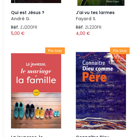
Qui est Jésus ?
J'ai vu tes larmes
André G.
Fayard S.
Réf.
ZJ200FR
Réf.
ZL220FR
5,00
€
4,00
€
Prix bas
Prix bas