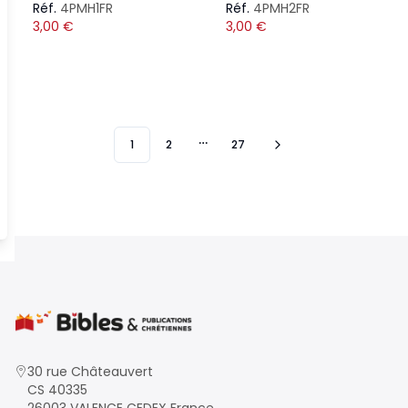
Réf.
4PMH1FR
Réf.
4PMH2FR
3,00
€
3,00
€
1
2
27
More pages
30 rue Châteauvert
CS 40335