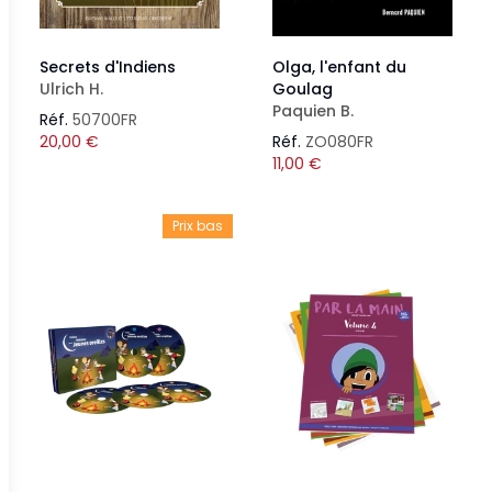
Secrets d'Indiens
Olga, l'enfant du
Ulrich H.
Goulag
Paquien B.
Réf.
50700FR
20,00
€
Réf.
ZO080FR
11,00
€
Prix bas