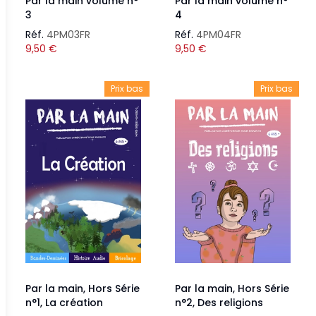
Par la main volume n°
Par la main volume n°
3
4
Réf.
4PM03FR
Réf.
4PM04FR
9,50
€
9,50
€
Prix bas
Prix bas
Par la main, Hors Série
Par la main, Hors Série
n°1, La création
n°2, Des religions