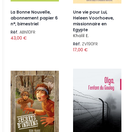
La Bonne Nouvelle,
Une vie pour Lui,
abonnement papier 6
Heleen Voorhoeve,
n°, bimestriel
missionnaire en
Egypte
Réf.
ABN10FR
Khalil E.
43,00
€
Réf.
ZV190FR
17,00
€