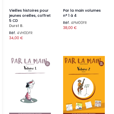
Vieilles histoires pour
Par la main volumes
jeunes oreilles, coffret
n° 1 à 4
5 CD
Réf.
4PM00FR
Durst B.
38,00
€
Réf.
4VH0DFR
34,00
€