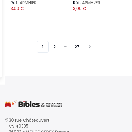
Réf.
4PMH1FR
Réf.
4PMH2FR
3,00
€
3,00
€
1
2
27
More pages
30 rue Châteauvert
CS 40335