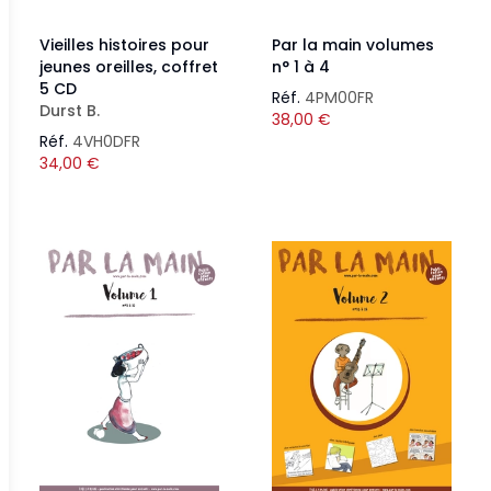
Vieilles histoires pour
Par la main volumes
jeunes oreilles, coffret
n° 1 à 4
5 CD
Réf.
4PM00FR
Durst B.
38,00
€
Réf.
4VH0DFR
34,00
€