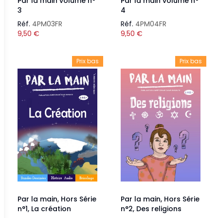
Par la main volume n°
Par la main volume n°
3
4
Réf.
4PM03FR
Réf.
4PM04FR
9,50
€
9,50
€
Prix bas
Prix bas
Par la main, Hors Série
Par la main, Hors Série
n°1, La création
n°2, Des religions