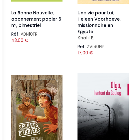
La Bonne Nouvelle,
Une vie pour Lui,
abonnement papier 6
Heleen Voorhoeve,
n°, bimestriel
missionnaire en
Egypte
Réf.
ABN10FR
Khalil E.
43,00
€
Réf.
ZV190FR
17,00
€