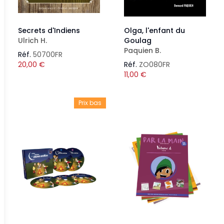
Secrets d'Indiens
Olga, l'enfant du
Ulrich H.
Goulag
Paquien B.
Réf.
50700FR
20,00
€
Réf.
ZO080FR
11,00
€
Prix bas