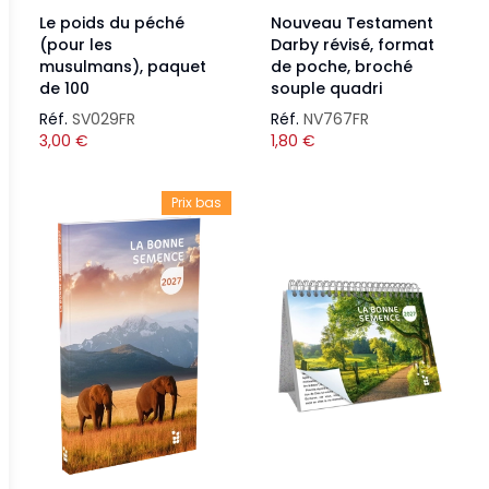
Le poids du péché
Nouveau Testament
(pour les
Darby révisé, format
musulmans), paquet
de poche, broché
de 100
souple quadri
Réf.
SV029FR
Réf.
NV767FR
3,00
€
1,80
€
Prix bas