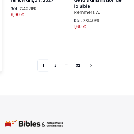
relié, Français, 2027
de la transmission de
la Bible
Réf.
CA021FR
Remmers A.
9,90
€
Réf.
ZB140FR
1,60
€
1
2
32
More pages