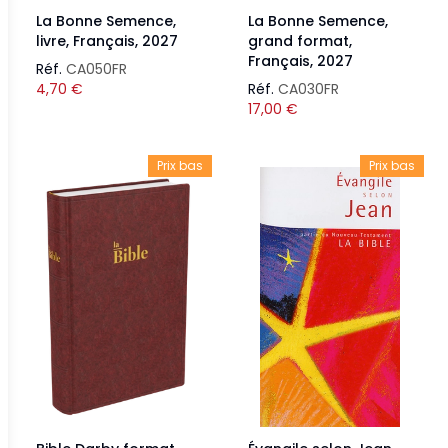
La Bonne Semence,
La Bonne Semence,
livre, Français, 2027
grand format,
Français, 2027
Réf.
CA050FR
4,70
€
Réf.
CA030FR
17,00
€
Prix bas
Prix bas