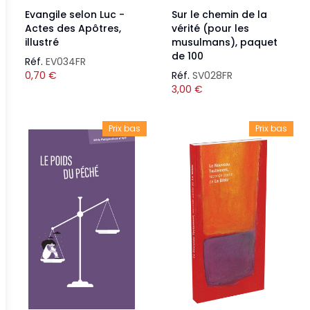
Evangile selon Luc -
Sur le chemin de la
Actes des Apôtres,
vérité (pour les
illustré
musulmans), paquet
de 100
Réf.
EV034FR
0,70
€
Réf.
SV028FR
3,00
€
Prix bas
Prix bas