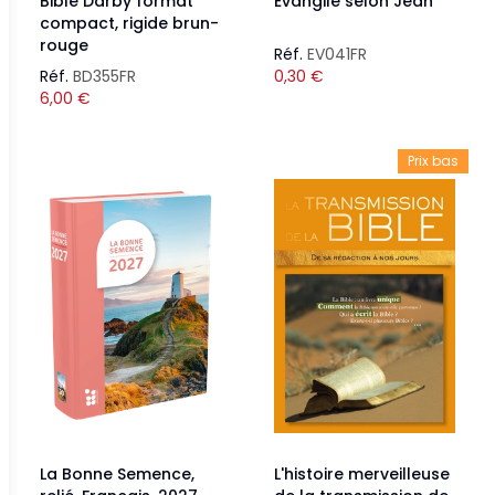
Bible Darby format
Évangile selon Jean
compact, rigide brun-
rouge
Réf.
EV041FR
Réf.
BD355FR
0,30
€
6,00
€
Prix bas
La Bonne Semence,
L'histoire merveilleuse