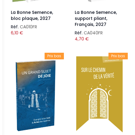
La Bonne Semence,
La Bonne Semence,
bloc plaque, 2027
support pliant,
Français, 2027
Réf.
CA010FR
6,10
€
Réf.
CA040FR
4,70
€
Prix bas
Prix bas