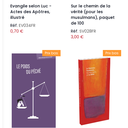
Evangile selon Luc -
Sur le chemin de la
Actes des Apôtres,
vérité (pour les
illustré
musulmans), paquet
de 100
Réf.
EV034FR
0,70
€
Réf.
SV028FR
3,00
€
Prix bas
Prix bas