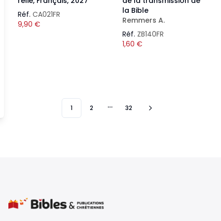
relié, Français, 2027
de la transmission de
la Bible
Réf.
CA021FR
Remmers A.
9,90
€
Réf.
ZB140FR
1,60
€
1
2
32
More pages