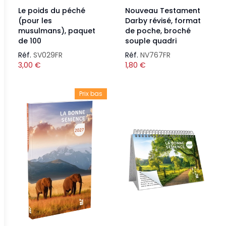
Le poids du péché
Nouveau Testament
(pour les
Darby révisé, format
musulmans), paquet
de poche, broché
de 100
souple quadri
Réf.
SV029FR
Réf.
NV767FR
3,00
€
1,80
€
Prix bas