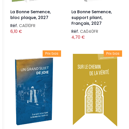
La Bonne Semence,
La Bonne Semence,
bloc plaque, 2027
support pliant,
Français, 2027
Réf.
CA010FR
6,10
€
Réf.
CA040FR
4,70
€
Prix bas
Prix bas