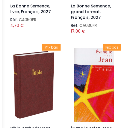
La Bonne Semence,
La Bonne Semence,
livre, Français, 2027
grand format,
Français, 2027
Réf.
CA050FR
4,70
€
Réf.
CA030FR
17,00
€
Prix bas
Prix bas