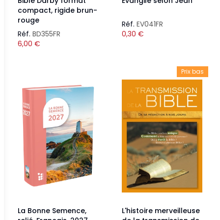
Bible Darby format
Évangile selon Jean
compact, rigide brun-
rouge
Réf.
EV041FR
Réf.
BD355FR
0,30
€
6,00
€
Prix bas
La Bonne Semence,
L'histoire merveilleuse