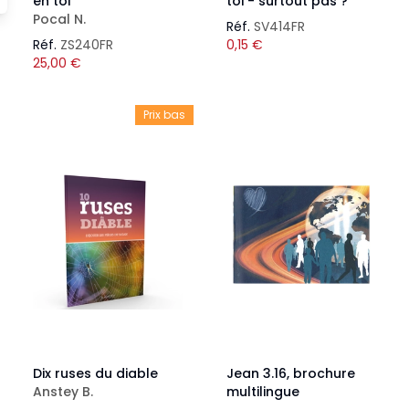
en toi
toi - surtout pas ?
Pocal N.
Réf.
SV414FR
Réf.
ZS240FR
0,15
€
25,00
€
Prix bas
Dix ruses du diable
Jean 3.16, brochure
Anstey B.
multilingue