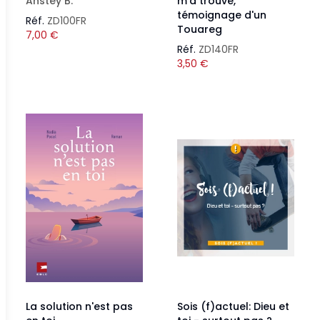
Anstey B.
m'a trouvé,
témoignage d'un
Réf.
ZD100FR
Touareg
7,00
€
Réf.
ZD140FR
3,50
€
La solution n'est pas
Sois (f)actuel: Dieu et