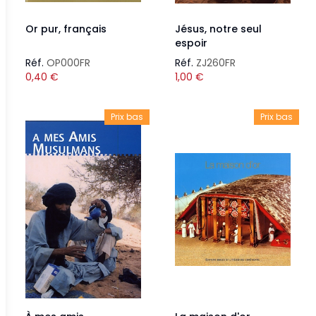
Or pur, français
Jésus, notre seul
espoir
Réf.
OP000FR
Réf.
ZJ260FR
0,40
€
1,00
€
Prix bas
Prix bas