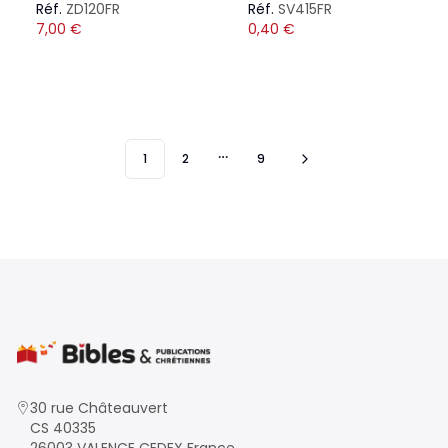
Réf.
ZD120FR
Réf.
SV415FR
7,00
€
0,40
€
1
2
9
More pages
30 rue Châteauvert
CS 40335