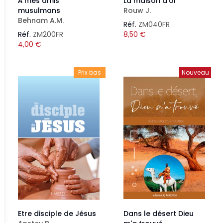
À mes amis
La maison d'or
musulmans
Rouw J.
Behnam A.M.
Réf.
ZM040FR
Réf.
ZM200FR
8,50
€
4,00
€
Prix bas
Nouveau
Etre disciple de Jésus
Dans le désert Dieu