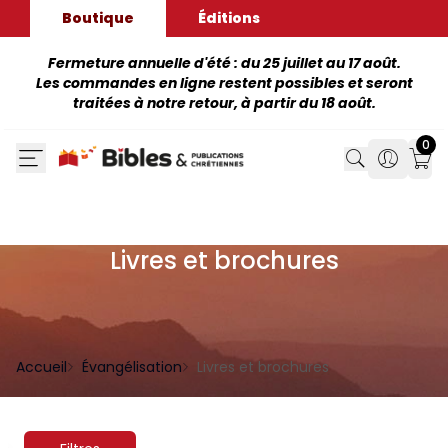
Boutique
Éditions
Fermeture annuelle d'été : du 25 juillet au 17 août.
Les commandes en ligne restent possibles et seront
traitées à notre retour, à partir du 18 août.
0
Search
Search
Mon
Livres et brochures
Accueil
Évangélisation
Livres et brochures