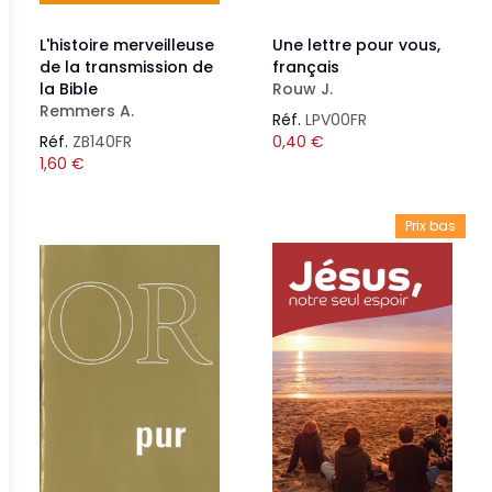
L'histoire merveilleuse
Une lettre pour vous,
de la transmission de
français
la Bible
Rouw J.
Remmers A.
Réf.
LPV00FR
Réf.
ZB140FR
0,40
€
1,60
€
Prix bas