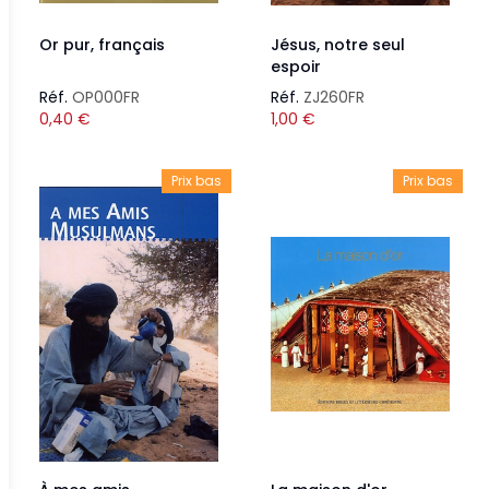
Or pur, français
Jésus, notre seul
espoir
Réf.
OP000FR
Réf.
ZJ260FR
0,40
€
1,00
€
Prix bas
Prix bas