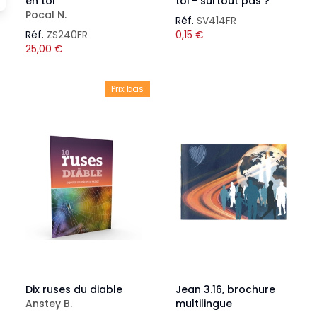
en toi
toi - surtout pas ?
Pocal N.
Réf.
SV414FR
Réf.
ZS240FR
0,15
€
25,00
€
Prix bas
Dix ruses du diable
Jean 3.16, brochure
Anstey B.
multilingue