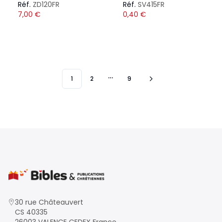
Réf.
ZD120FR
Réf.
SV415FR
7,00
€
0,40
€
1
2
9
More pages
30 rue Châteauvert
CS 40335