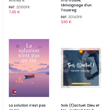
Anstey B.
m'a trouvé,
témoignage d'un
Réf.
ZD100FR
Touareg
7,00
€
Réf.
ZD140FR
3,50
€
La solution n'est pas
Sois (f)actuel: Dieu et