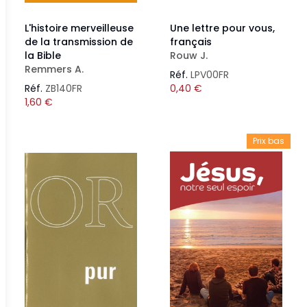
L'histoire merveilleuse
Une lettre pour vous,
de la transmission de
français
la Bible
Rouw J.
Remmers A.
Réf.
LPV00FR
Réf.
ZB140FR
0,40
€
1,60
€
Prix bas