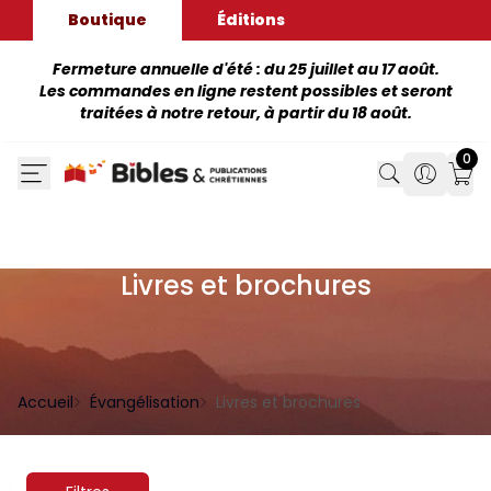
Boutique
Éditions
Fermeture annuelle d'été : du 25 juillet au 17 août.
Les commandes en ligne restent possibles et seront
traitées à notre retour, à partir du 18 août.
0
Search
Search
Mon
Livres et brochures
Accueil
Évangélisation
Livres et brochures