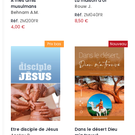
À mes amis
La maison d'or
musulmans
Rouw J.
Behnam A.M.
Réf.
ZM040FR
Réf.
ZM200FR
8,50
€
4,00
€
Prix bas
Nouveau
Etre disciple de Jésus
Dans le désert Dieu