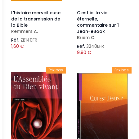
L'histoire merveilleuse
C'est ici la vie
de la transmission de
éternelle,
la Bible
commentaire sur 1
Remmers A.
Jean-eBook
Briem C.
Réf.
ZB140FR
1,60
€
Réf.
3240EFR
9,90
€
Prix bas
Prix bas