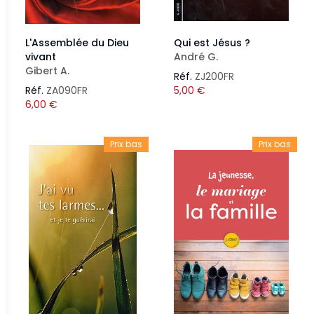
L'Assemblée du Dieu
Qui est Jésus ?
vivant
André G.
Gibert A.
Réf.
ZJ200FR
Réf.
ZA090FR
5,00
€
6,00
€
Prix bas
Prix bas