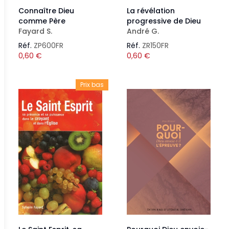
Connaître Dieu
La révélation
comme Père
progressive de Dieu
Fayard S.
André G.
Réf.
ZP600FR
Réf.
ZR150FR
0,60
€
0,60
€
Prix bas