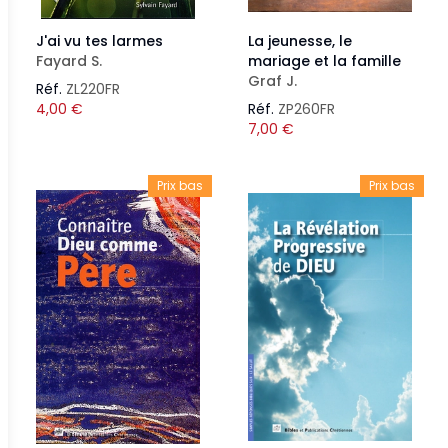
J'ai vu tes larmes
La jeunesse, le
Fayard S.
mariage et la famille
Graf J.
Réf.
ZL220FR
4,00
€
Réf.
ZP260FR
7,00
€
Prix bas
Prix bas