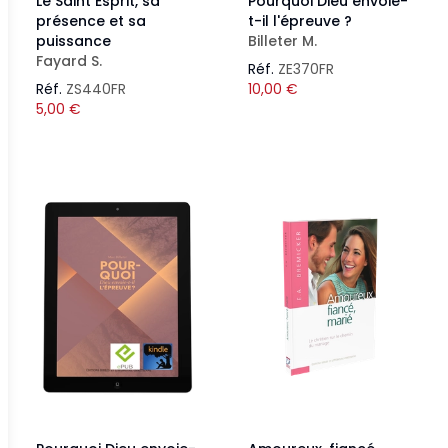
Le Saint Esprit, sa
Pourquoi Dieu envoie-
présence et sa
t-il l'épreuve ?
puissance
Billeter M.
Fayard S.
Réf.
ZE370FR
Réf.
ZS440FR
10,00
€
5,00
€