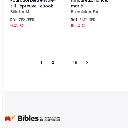
Pourquoi Dieu envoie-
Amoureux, fiancé,
t-il l'épreuve -eBook
marié
Billeter M.
Bremicker E.A.
Réf.
ZE37EFR
Réf.
ZM210FR
6,05
€
18,50
€
1
2
45
More pages