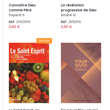
Connaître Dieu
La révélation
comme Père
progressive de Dieu
Fayard S.
André G.
Réf.
ZP600FR
Réf.
ZR150FR
0,60
€
0,60
€
Prix bas