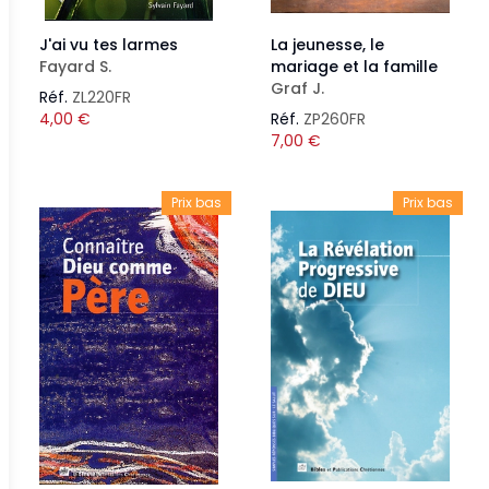
J'ai vu tes larmes
La jeunesse, le
Fayard S.
mariage et la famille
Graf J.
Réf.
ZL220FR
4,00
€
Réf.
ZP260FR
7,00
€
Prix bas
Prix bas