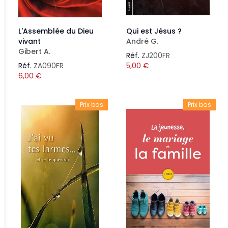
L'Assemblée du Dieu
Qui est Jésus ?
vivant
André G.
Gibert A.
Réf.
ZJ200FR
Réf.
ZA090FR
5,00
€
6,00
€
Prix bas
Prix bas