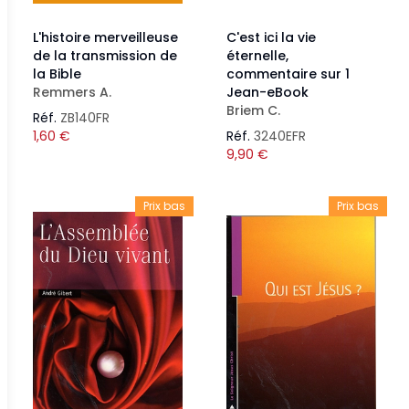
L'histoire merveilleuse
C'est ici la vie
de la transmission de
éternelle,
la Bible
commentaire sur 1
Remmers A.
Jean-eBook
Briem C.
Réf.
ZB140FR
1,60
€
Réf.
3240EFR
9,90
€
Prix bas
Prix bas