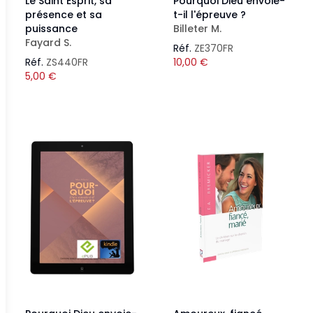
Le Saint Esprit, sa
Pourquoi Dieu envoie-
présence et sa
t-il l'épreuve ?
puissance
Billeter M.
Fayard S.
Réf.
ZE370FR
Réf.
ZS440FR
10,00
€
5,00
€