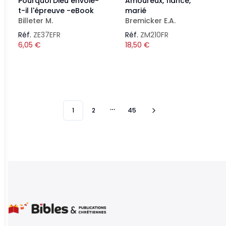
Pourquoi Dieu envoie-
Amoureux, fiancé,
t-il l'épreuve -eBook
marié
Billeter M.
Bremicker E.A.
Réf.
ZE37EFR
Réf.
ZM210FR
6,05
€
18,50
€
1
2
45
More pages