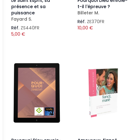
Le Saint Esprit, sa
Pourquoi Dieu envoie-
présence et sa
t-il l'épreuve ?
puissance
Billeter M.
Fayard S.
Réf.
ZE370FR
Réf.
ZS440FR
10,00
€
5,00
€