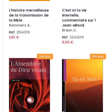
L'histoire merveilleuse
C'est ici la vie
de la transmission de
éternelle,
la Bible
commentaire sur 1
Remmers A.
Jean-eBook
Briem C.
Réf.
ZB140FR
1,60
€
Réf.
3240EFR
9,90
€
Prix bas
Prix bas