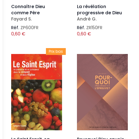
Connaître Dieu
La révélation
comme Père
progressive de Dieu
Fayard S.
André G.
Réf.
ZP600FR
Réf.
ZR150FR
0,60
€
0,60
€
Prix bas