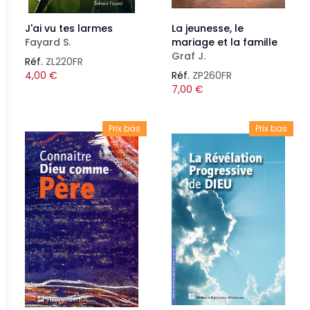
J'ai vu tes larmes
La jeunesse, le
Fayard S.
mariage et la famille
Graf J.
Réf.
ZL220FR
4,00
€
Réf.
ZP260FR
7,00
€
Prix bas
Prix bas