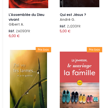
L'Assemblée du Dieu
Qui est Jésus ?
vivant
André G.
Gibert A.
Réf.
ZJ200FR
Réf.
ZA090FR
5,00
€
6,00
€
Prix bas
Prix bas