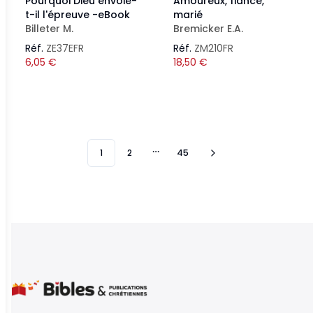
Pourquoi Dieu envoie-
Amoureux, fiancé,
t-il l'épreuve -eBook
marié
Billeter M.
Bremicker E.A.
Réf.
ZE37EFR
Réf.
ZM210FR
6,05
€
18,50
€
1
2
45
More pages