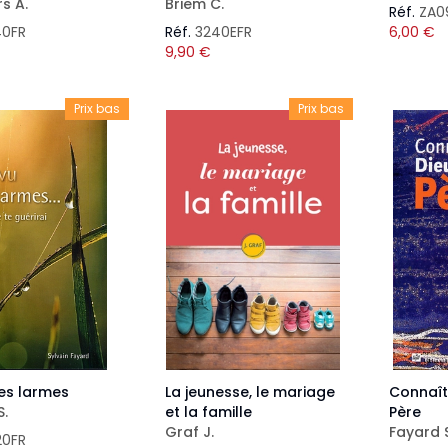
s A.
Briem C.
Réf.
ZA0
40FR
Réf.
3240EFR
6,00
€
9,90
€
Prix bas
Prix bas
tes larmes
La jeunesse, le mariage
Connaî
S.
et la famille
Père
Graf J.
Fayard S
20FR