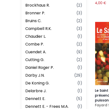
4,00
€
Brockhaus R.
(
2
)
Bronner P.
(
3
)
Bruins C.
(
2
)
Campbell R.K.
(
3
)
Chaudier L.
(
1
)
Combe P.
(
2
)
Cuendet A.
(
9
)
Cutting G.
(
2
)
Daniel Roger P.
(
1
)
Darby J.N.
(
29
)
De Koning G.
(
1
)
Delarbre J.
(
1
)
Le Saint
présenc
Dennett E.
(
5
)
puissa
Fayard 
Dennett E. - Frees M.A.
(
1
)