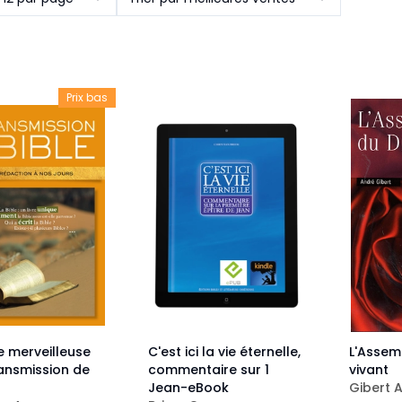
Pour la jeunesse
iches
Pour prendre des notes
Nou
Collection Fanilo
Langues étrangères
Réé
r la jeunesse
Langues étrangères
Collection Par la Main
Audio
Pér
 l'Afrique
Prix bas
gues étrangères
re merveilleuse
C'est ici la vie éternelle,
L'Assem
ransmission de
commentaire sur 1
vivant
Jean-eBook
Gibert A