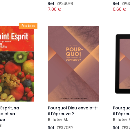
Réf.
ZP260FR
Réf.
ZP6
7,00
€
0,60
€
Prix bas
 Esprit, sa
Pourquoi Dieu envoie-t-
Pourquo
e et sa
il l'épreuve ?
il l'épr
nce
Billeter M.
Billeter 
S.
Réf.
ZE370FR
Réf.
ZE3