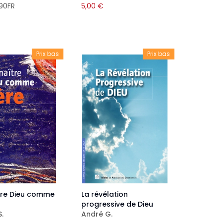
90FR
5,00
€
Prix bas
Prix bas
tre Dieu comme
La révélation
progressive de Dieu
.
André G.