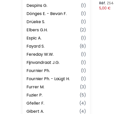
Réf.
ZS4
Despins G.
(
1
)
5,00
€
Dönges E. - Bevan F.
(
1
)
Drüeke S.
(
1
)
Elbers G.H.
(
2
)
Espic A.
(
1
)
Fayard S.
(
8
)
Fereday W.W.
(
1
)
Fijnvandraat J.G.
(
1
)
Fournier Ph.
(
1
)
Fournier Ph. - Laügt H.
(
1
)
Furrer M.
(
3
)
Fuzier P.
(
5
)
Gfeller F.
(
4
)
Gibert A.
(
4
)