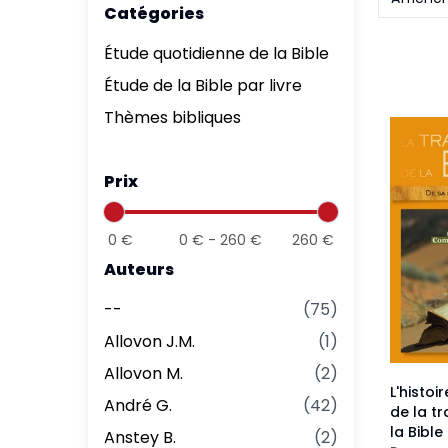
Catégories
Aff
Nouveaux Testaments
+ de 15 ans
Étude quotidienne de la Bible
Pou
Évangiles
Étude de la Bible par livre
Pour
Thèmes bibliques
Autres extraits
Lan
Prix
0
€
0
€ -
260
€
260
€
Auteurs
--
(
75
)
Allovon J.M.
(
1
)
Allovon M.
(
2
)
L'histoi
André G.
(
42
)
de la t
la Bible
Anstey B.
(
2
)