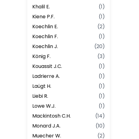
Khalil E.
(
1
)
Kiene P.F.
(
1
)
Koechlin E.
(
2
)
Koechlin F.
(
1
)
Koechlin J.
(
20
)
König F.
(
3
)
Kouassit J.C.
(
1
)
Ladrierre A.
(
1
)
Laügt H.
(
1
)
Liebi R.
(
1
)
Lowe W.J.
(
1
)
Mackintosh C.H.
(
14
)
Monard J.A.
(
10
)
Muecher W.
(
2
)