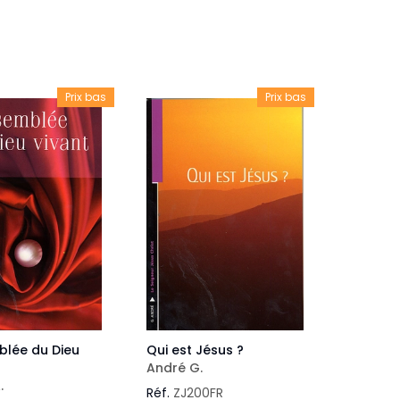
veautés -
Cours bibliques et jeux
ditions
Dépliants
iodiques
Prix bas
Prix bas
Langues étrangères
Livres, histoires
blée du Dieu
Qui est Jésus ?
André G.
.
Réf.
ZJ200FR