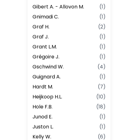
Gibert A. - Allovon M.
(
1
)
Gnimadi C.
(
1
)
Graf H.
(
2
)
Graf J.
(
1
)
Grant L.M.
(
1
)
Grégoire J.
(
1
)
Gschwind W.
(
4
)
Guignard A.
(
1
)
Hardt M.
(
7
)
Heijkoop H.L.
(
10
)
Hole F.B.
(
18
)
Junod E.
(
1
)
Juston L.
(
1
)
Kelly W.
(
6
)