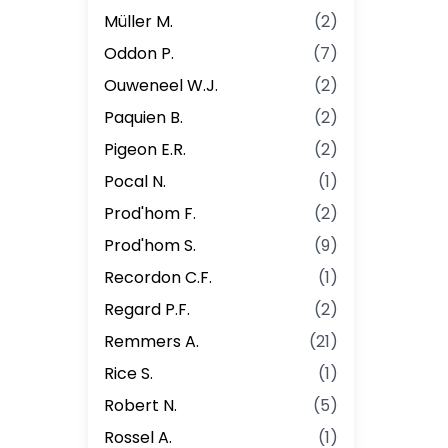
Müller M.
(
2
)
Oddon P.
(
7
)
Ouweneel W.J.
(
2
)
Paquien B.
(
2
)
Pigeon E.R.
(
2
)
Pocal N.
(
1
)
Prod'hom F.
(
2
)
Prod'hom S.
(
9
)
Recordon C.F.
(
1
)
Regard P.F.
(
2
)
Remmers A.
(
21
)
Rice S.
(
1
)
Robert N.
(
5
)
Rossel A.
(
1
)