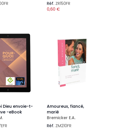
00FR
Réf.
ZR150FR
0,60
€
i Dieu envoie-t-
Amoureux, fiancé,
euve -eBook
marié
M.
Bremicker E.A.
7EFR
Réf.
ZM210FR