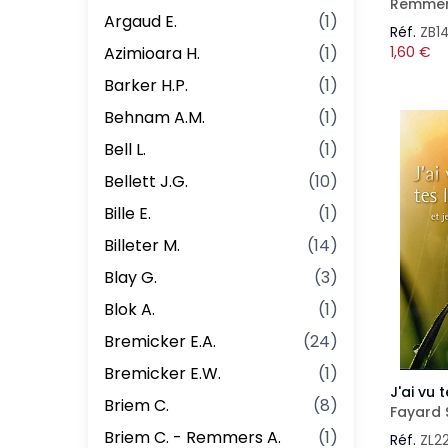
Remmer
Argaud E.
(
1
)
Réf.
ZB1
Azimioara H.
(
1
)
1,60
€
Barker H.P.
(
1
)
Behnam A.M.
(
1
)
Bell L.
(
1
)
Bellett J.G.
(
10
)
Bille E.
(
1
)
Billeter M.
(
14
)
Blay G.
(
3
)
Blok A.
(
1
)
Bremicker E.A.
(
24
)
Bremicker E.W.
(
1
)
J'ai vu 
Briem C.
(
8
)
Fayard 
Briem C. - Remmers A.
(
1
)
Réf.
ZL2