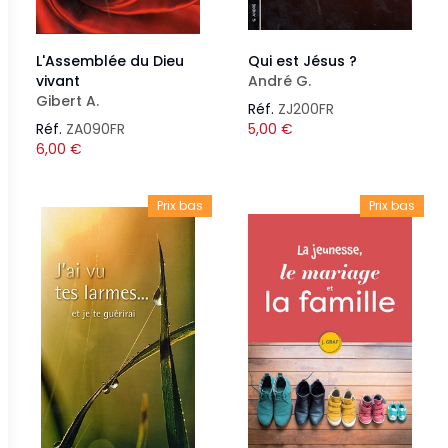
L'Assemblée du Dieu
Qui est Jésus ?
vivant
André G.
Gibert A.
Réf.
ZJ200FR
Réf.
ZA090FR
5,00
€
6,00
€
Prix bas
Prix bas