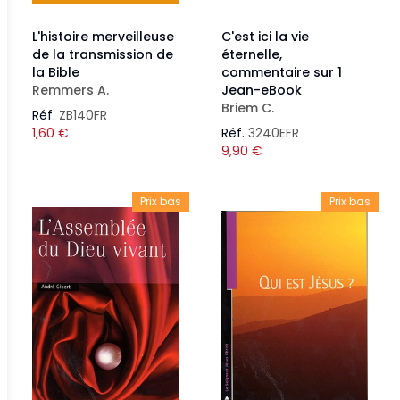
L'histoire merveilleuse
C'est ici la vie
de la transmission de
éternelle,
la Bible
commentaire sur 1
Remmers A.
Jean-eBook
Briem C.
Réf.
ZB140FR
1,60
€
Réf.
3240EFR
9,90
€
Prix bas
Prix bas