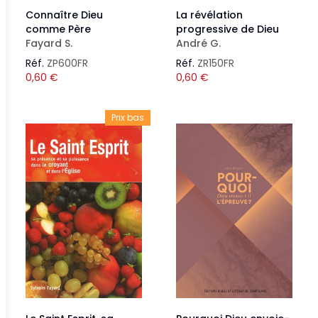
Connaître Dieu
La révélation
comme Père
progressive de Dieu
Fayard S.
André G.
Réf.
ZP600FR
Réf.
ZR150FR
0,60
€
0,60
€
Prix bas