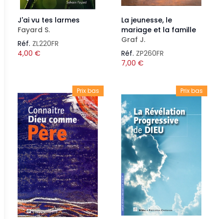
J'ai vu tes larmes
La jeunesse, le
Fayard S.
mariage et la famille
Graf J.
Réf.
ZL220FR
4,00
€
Réf.
ZP260FR
7,00
€
Prix bas
Prix bas