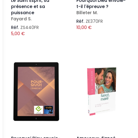
Le Saint Esprit, sa
Pourquoi Dieu envoie-
présence et sa
t-il l'épreuve ?
puissance
Billeter M.
Fayard S.
Réf.
ZE370FR
Réf.
ZS440FR
10,00
€
5,00
€