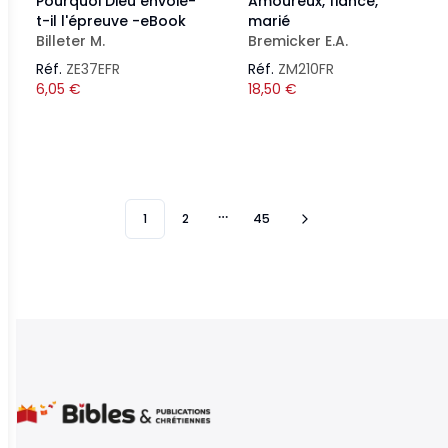
Pourquoi Dieu envoie-
Amoureux, fiancé,
t-il l'épreuve -eBook
marié
Billeter M.
Bremicker E.A.
Réf.
ZE37EFR
Réf.
ZM210FR
6,05
€
18,50
€
1
2
45
More pages