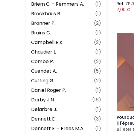
Briem C. - Remmers A.
(
1
)
Réf.
ZP2
7,00
€
Brockhaus R.
(
1
)
Bronner P.
(
2
)
Bruins C.
(
1
)
Campbell R.K.
(
2
)
Chaudier L.
(
1
)
Combe P.
(
2
)
Cuendet A.
(
5
)
Cutting G.
(
2
)
Daniel Roger P.
(
1
)
Darby J.N.
(
16
)
Delarbre J.
(
1
)
Pourquo
Dennett E.
(
3
)
il l'épre
Dennett E. - Frees M.A.
(
1
)
Billeter 