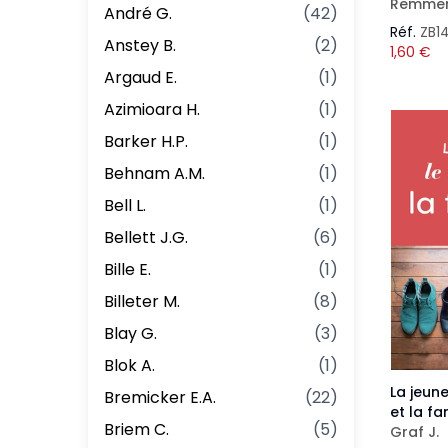
Remmer
André G.
(
42
)
Réf.
ZB1
Anstey B.
(
2
)
1,60
€
Argaud E.
(
1
)
Azimioara H.
(
1
)
Barker H.P.
(
1
)
Behnam A.M.
(
1
)
Bell L.
(
1
)
Bellett J.G.
(
6
)
Bille E.
(
1
)
Billeter M.
(
8
)
Blay G.
(
3
)
Blok A.
(
1
)
La jeun
Bremicker E.A.
(
22
)
et la fa
Briem C.
(
5
)
Graf J.