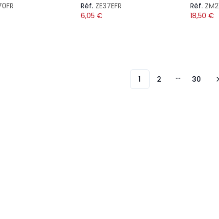
70FR
Réf.
ZE37EFR
Réf.
ZM2
6,05
€
18,50
€
1
2
30
More page