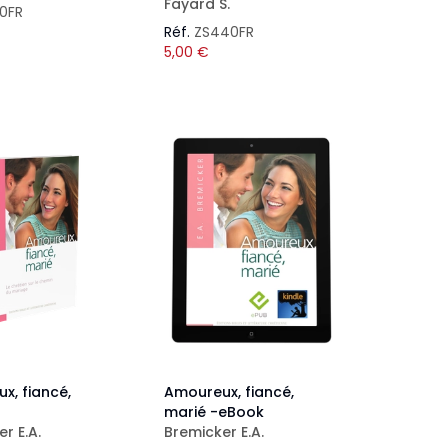
Fayard S.
50FR
Réf.
ZS440FR
5,00
€
x, fiancé,
Amoureux, fiancé,
marié -eBook
r E.A.
Bremicker E.A.