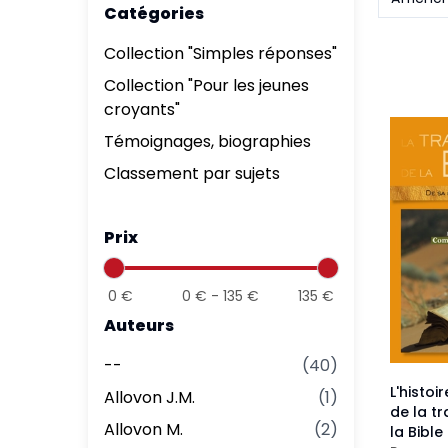
Catégories
Aff
Nouveaux Testaments
+ de 15 ans
Collection "Simples réponses"
Pou
Évangiles
Collection "Pour les jeunes
Pour
croyants"
Autres extraits
Lan
Témoignages, biographies
Classement par sujets
Prix
0
€
0
€ -
135
€
135
€
Auteurs
--
(
40
)
L'histoi
Allovon J.M.
(
1
)
de la t
Allovon M.
(
2
)
la Bible