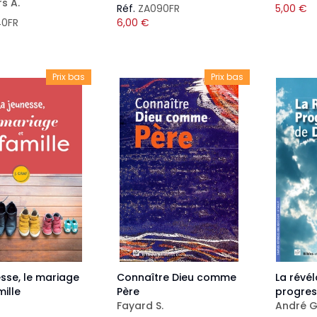
s A.
Réf.
ZA090FR
5,00
€
40FR
6,00
€
Prix bas
Prix bas
esse, le mariage
Connaître Dieu comme
La révél
mille
Père
progres
Fayard S.
André G