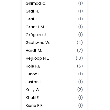
Gnimadi C.
(
1
)
Graf H.
(
1
)
Graf J.
(
1
)
Grant L.M.
(
1
)
Grégoire J.
(
1
)
Gschwind W.
(
4
)
Hardt M.
(
7
)
Heijkoop H.L.
(
10
)
Hole F.B.
(
6
)
Junod E.
(
1
)
Juston L.
(
1
)
Kelly W.
(
2
)
Khalil E.
(
1
)
Kiene P.F.
(
1
)