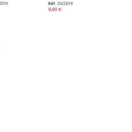
10FR
Réf.
ZM21EFR
9,90
€
s