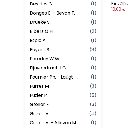
Despins G.
(
1
)
Réf.
ZE3
10,00
€
Dönges E. - Bevan F.
(
1
)
Drüeke S.
(
1
)
Elbers G.H.
(
2
)
Espic A.
(
1
)
Fayard S.
(
8
)
Fereday W.W.
(
1
)
Fijnvandraat J.G.
(
1
)
Fournier Ph. - Laügt H.
(
1
)
Furrer M.
(
3
)
Fuzier P.
(
5
)
Gfeller F.
(
3
)
Gibert A.
(
4
)
Gibert A. - Allovon M.
(
1
)