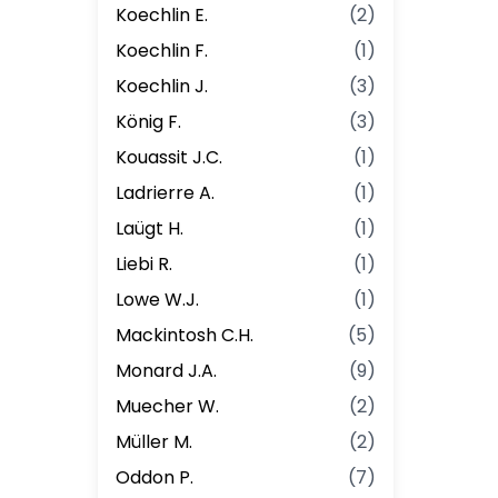
Koechlin E.
(
2
)
Koechlin F.
(
1
)
Koechlin J.
(
3
)
König F.
(
3
)
Kouassit J.C.
(
1
)
Ladrierre A.
(
1
)
Laügt H.
(
1
)
Liebi R.
(
1
)
Lowe W.J.
(
1
)
Mackintosh C.H.
(
5
)
Monard J.A.
(
9
)
Muecher W.
(
2
)
Müller M.
(
2
)
Oddon P.
(
7
)