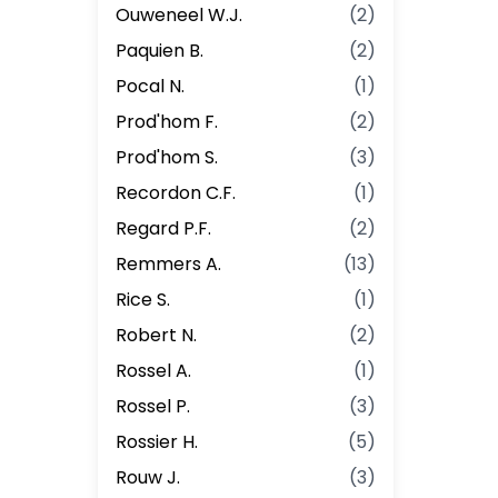
Ouweneel W.J.
(
2
)
Paquien B.
(
2
)
Pocal N.
(
1
)
Prod'hom F.
(
2
)
Prod'hom S.
(
3
)
Recordon C.F.
(
1
)
Regard P.F.
(
2
)
Remmers A.
(
13
)
Rice S.
(
1
)
Robert N.
(
2
)
Rossel A.
(
1
)
Rossel P.
(
3
)
Rossier H.
(
5
)
Rouw J.
(
3
)