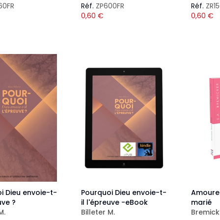
60FR
Réf.
ZP600FR
Réf.
ZR1
0,60
€
0,60
€
i Dieu envoie-t-
Pourquoi Dieu envoie-t-
Amoureu
uve ?
il l'épreuve -eBook
marié
M.
Billeter M.
Bremicke