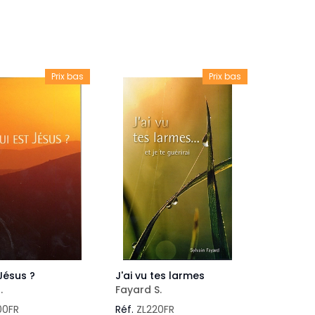
veautés -
Cours bibliques et jeux
ditions
Dépliants
iodiques
Prix bas
Prix bas
Langues étrangères
Livres, histoires
Jésus ?
J'ai vu tes larmes
.
Fayard S.
00FR
Réf.
ZL220FR