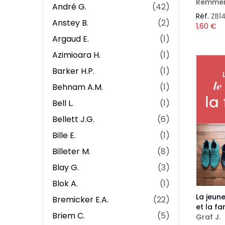
Remmer
André G.
(
42
)
Réf.
ZB1
Anstey B.
(
2
)
1,60
€
Argaud E.
(
1
)
Azimioara H.
(
1
)
Barker H.P.
(
1
)
Behnam A.M.
(
1
)
Bell L.
(
1
)
Bellett J.G.
(
6
)
Bille E.
(
1
)
Billeter M.
(
8
)
Blay G.
(
3
)
Blok A.
(
1
)
La jeun
Bremicker E.A.
(
22
)
et la fa
Briem C.
(
5
)
Graf J.