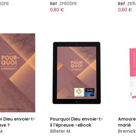
60FR
Réf.
ZP600FR
Réf.
ZR1
0,60
€
0,60
€
i Dieu envoie-t-
Pourquoi Dieu envoie-t-
Amoureu
uve ?
il l'épreuve -eBook
marié
M.
Billeter M.
Bremicke