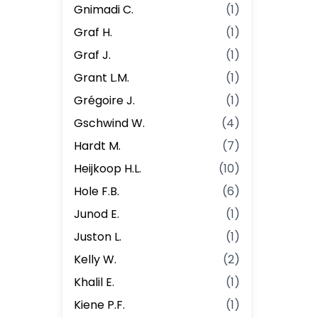
Gnimadi C.
(
1
)
Graf H.
(
1
)
Graf J.
(
1
)
Grant L.M.
(
1
)
Grégoire J.
(
1
)
Gschwind W.
(
4
)
Hardt M.
(
7
)
Heijkoop H.L.
(
10
)
Hole F.B.
(
6
)
Junod E.
(
1
)
Juston L.
(
1
)
Kelly W.
(
2
)
Khalil E.
(
1
)
Kiene P.F.
(
1
)