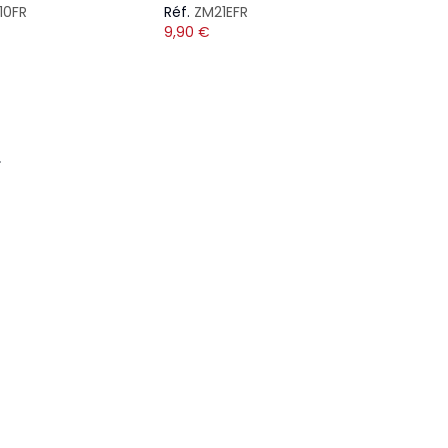
10FR
Réf.
ZM21EFR
9,90
€
s