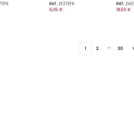
70FR
Réf.
ZE37EFR
Réf.
ZM2
6,05
€
18,50
€
1
2
30
More page