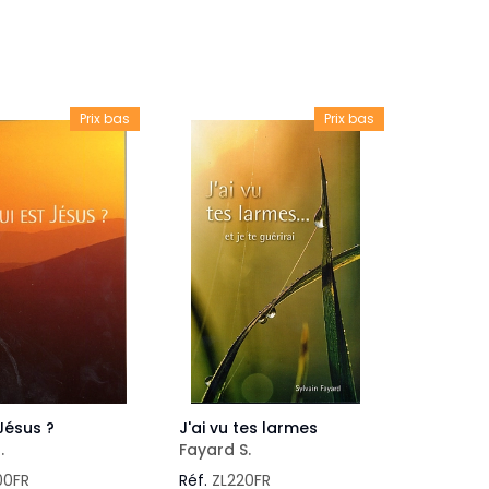
veautés -
Cours bibliques et jeux
ditions
Dépliants
iodiques
Prix bas
Prix bas
Langues étrangères
Livres, histoires
Jésus ?
J'ai vu tes larmes
.
Fayard S.
00FR
Réf.
ZL220FR