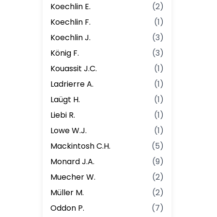
Koechlin E.
(
2
)
Koechlin F.
(
1
)
Koechlin J.
(
3
)
König F.
(
3
)
Kouassit J.C.
(
1
)
Ladrierre A.
(
1
)
Laügt H.
(
1
)
Liebi R.
(
1
)
Lowe W.J.
(
1
)
Mackintosh C.H.
(
5
)
Monard J.A.
(
9
)
Muecher W.
(
2
)
Müller M.
(
2
)
Oddon P.
(
7
)