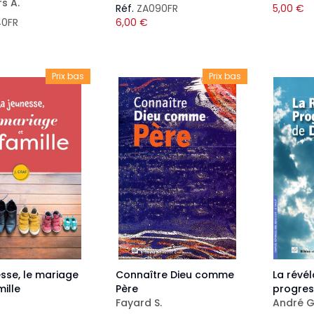
s A.
Réf.
ZA090FR
5,00
€
40FR
6,00
€
Prix bas
Prix bas
esse, le mariage
Connaître Dieu comme
La révél
mille
Père
progres
Fayard S.
André G