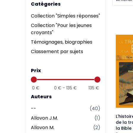
Catégories
Aff
Nouveaux Testaments
+ de 15 ans
Collection "Simples réponses"
Pou
Évangiles
Collection "Pour les jeunes
Pour
croyants"
Autres extraits
Lan
Témoignages, biographies
Classement par sujets
Prix
0
€
0
€ -
135
€
135
€
Auteurs
--
(
40
)
L'histoi
Allovon J.M.
(
1
)
de la t
Allovon M.
(
2
)
la Bible