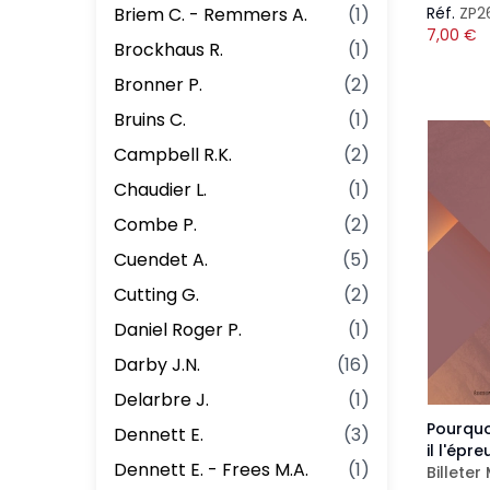
Briem C. - Remmers A.
(
1
)
Réf.
ZP2
7,00
€
Brockhaus R.
(
1
)
Bronner P.
(
2
)
Bruins C.
(
1
)
Campbell R.K.
(
2
)
Chaudier L.
(
1
)
Combe P.
(
2
)
Cuendet A.
(
5
)
Cutting G.
(
2
)
Daniel Roger P.
(
1
)
Darby J.N.
(
16
)
Delarbre J.
(
1
)
Pourquo
Dennett E.
(
3
)
il l'épre
Dennett E. - Frees M.A.
(
1
)
Billeter 