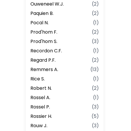
Ouweneel W.J.
(
2
)
Paquien B.
(
2
)
Pocal N.
(
1
)
Prod'hom F.
(
2
)
Prod'hom S.
(
3
)
Recordon C.F.
(
1
)
Regard P.F.
(
2
)
Remmers A.
(
13
)
Rice S.
(
1
)
Robert N.
(
2
)
Rossel A.
(
1
)
Rossel P.
(
3
)
Rossier H.
(
5
)
Rouw J.
(
3
)