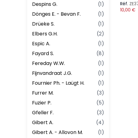
Despins G.
(
1
)
Réf.
ZE3
10,00
€
Dönges E. - Bevan F.
(
1
)
Drüeke S.
(
1
)
Elbers G.H.
(
2
)
Espic A.
(
1
)
Fayard S.
(
8
)
Fereday W.W.
(
1
)
Fijnvandraat J.G.
(
1
)
Fournier Ph. - Laügt H.
(
1
)
Furrer M.
(
3
)
Fuzier P.
(
5
)
Gfeller F.
(
3
)
Gibert A.
(
4
)
Gibert A. - Allovon M.
(
1
)