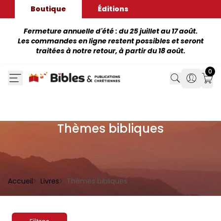
Boutique
Éditions
Fermeture annuelle d'été : du 25 juillet au 17 août.
Les commandes en ligne restent possibles et seront
traitées à notre retour, à partir du 18 août.
0
Search
Search
Mon
Thèmes bibliques
Accueil
Livres
Thèmes bibliques