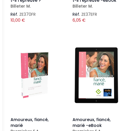
t-il l'épreuve ?
t-il l'épreuve -eBook
Billeter M.
Billeter M.
Réf.
ZE370FR
Réf.
ZE37EFR
10,00
€
6,05
€
Amoureux, fiancé,
Amoureux, fiancé,
marié
marié -eBook