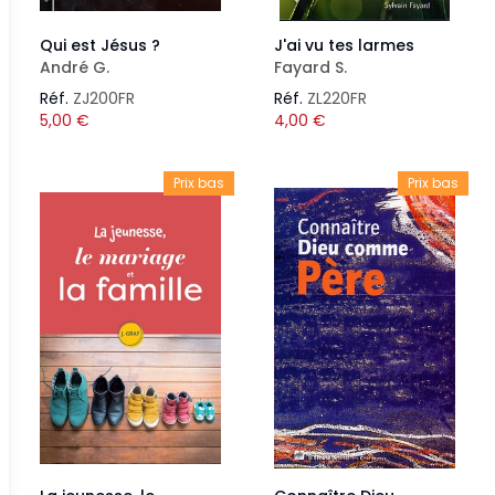
Qui est Jésus ?
J'ai vu tes larmes
André G.
Fayard S.
Réf.
ZJ200FR
Réf.
ZL220FR
5,00
€
4,00
€
Prix bas
Prix bas