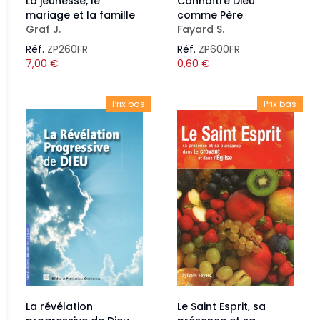
La jeunesse, le
Connaître Dieu
mariage et la famille
comme Père
Graf J.
Fayard S.
Réf.
ZP260FR
Réf.
ZP600FR
7,00
€
0,60
€
Prix bas
Prix bas
La révélation
Le Saint Esprit, sa