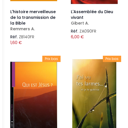
L'histoire merveilleuse
L'Assemblée du Dieu
de la transmission de
vivant
la Bible
Gibert A.
Remmers A.
Réf.
ZA090FR
Réf.
ZB140FR
6,00
€
1,60
€
Prix bas
Prix bas