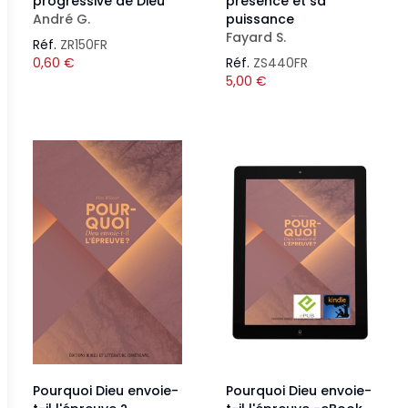
progressive de Dieu
présence et sa
André G.
puissance
Fayard S.
Réf.
ZR150FR
0,60
€
Réf.
ZS440FR
5,00
€
Pourquoi Dieu envoie-
Pourquoi Dieu envoie-