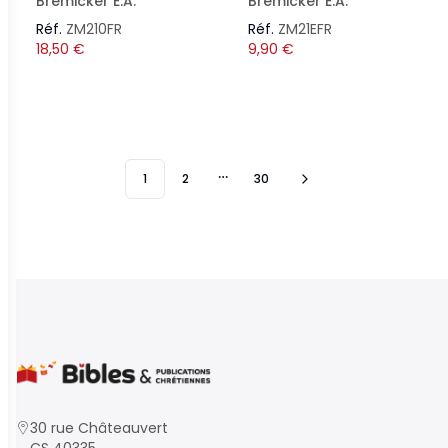
Bremicker E.A.
Bremicker E.A.
Réf.
ZM210FR
Réf.
ZM21EFR
18,50
€
9,90
€
1
2
30
More pages
30 rue Châteauvert