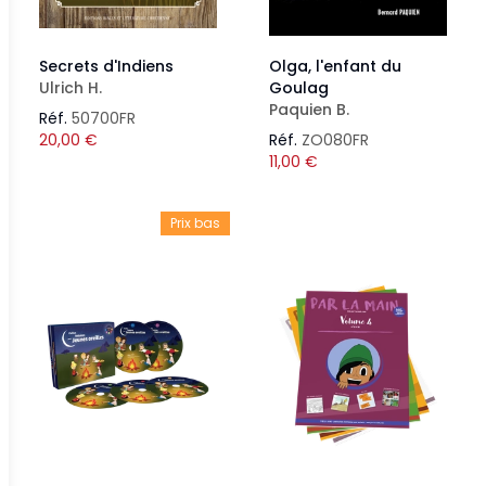
Secrets d'Indiens
Olga, l'enfant du
Ulrich H.
Goulag
Paquien B.
Réf.
50700FR
20,00
€
Réf.
ZO080FR
11,00
€
Prix bas