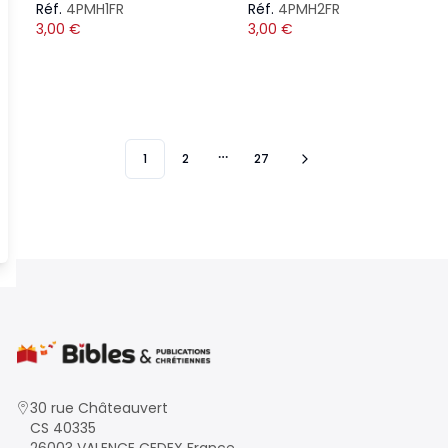
Réf.
4PMH1FR
Réf.
4PMH2FR
3,00
€
3,00
€
1
2
27
More pages
30 rue Châteauvert
CS 40335