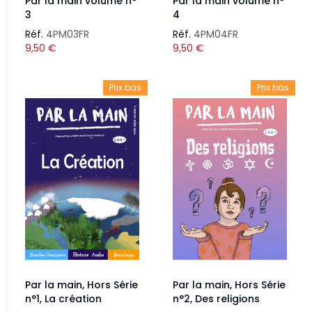
Par la main volume n°
Par la main volume n°
3
4
Réf.
4PM03FR
Réf.
4PM04FR
9,50
€
9,50
€
Prix bas
Prix bas
Par la main, Hors Série
Par la main, Hors Série
n°1, La création
n°2, Des religions