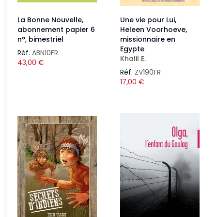
La Bonne Nouvelle,
Une vie pour Lui,
abonnement papier 6
Heleen Voorhoeve,
n°, bimestriel
missionnaire en
Egypte
Réf.
ABN10FR
Khalil E.
43,00
€
Réf.
ZV190FR
17,00
€