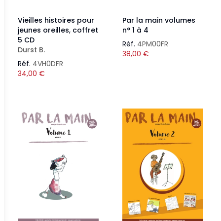
Vieilles histoires pour
Par la main volumes
jeunes oreilles, coffret
n° 1 à 4
5 CD
Réf.
4PM00FR
Durst B.
38,00
€
Réf.
4VH0DFR
34,00
€