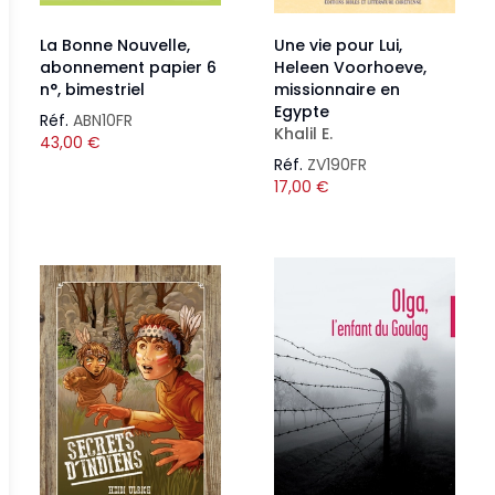
La Bonne Nouvelle,
Une vie pour Lui,
abonnement papier 6
Heleen Voorhoeve,
n°, bimestriel
missionnaire en
Egypte
Réf.
ABN10FR
Khalil E.
43,00
€
Réf.
ZV190FR
17,00
€