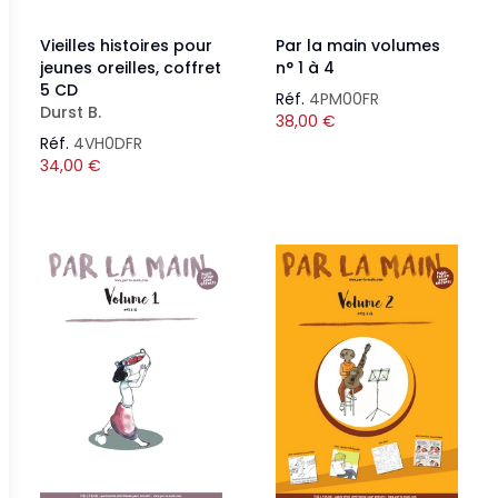
Vieilles histoires pour
Par la main volumes
jeunes oreilles, coffret
n° 1 à 4
5 CD
Réf.
4PM00FR
Durst B.
38,00
€
Réf.
4VH0DFR
34,00
€