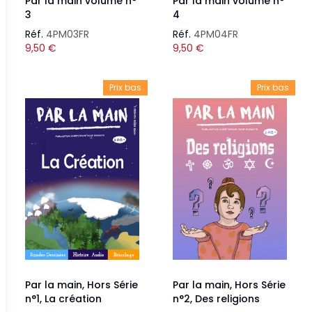
Par la main volume n°
Par la main volume n°
3
4
Réf.
4PM03FR
Réf.
4PM04FR
9,50
€
9,50
€
Prix bas
Prix bas
Par la main, Hors Série
Par la main, Hors Série
n°1, La création
n°2, Des religions