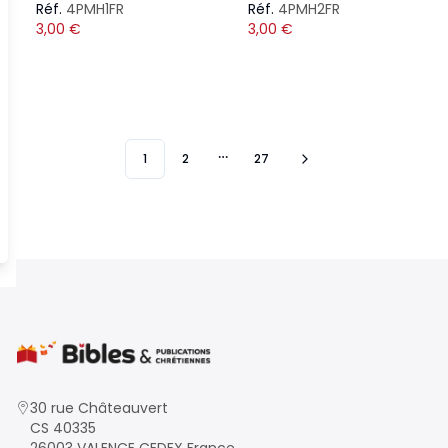
Réf.
4PMH1FR
Réf.
4PMH2FR
3,00
€
3,00
€
1
2
27
More pages
30 rue Châteauvert
CS 40335