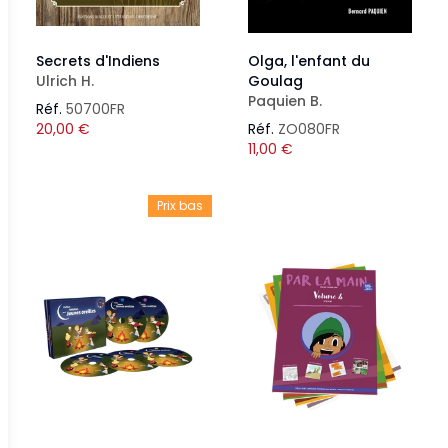
Secrets d'Indiens
Olga, l'enfant du
Ulrich H.
Goulag
Paquien B.
Réf.
50700FR
20,00
€
Réf.
ZO080FR
11,00
€
Prix bas