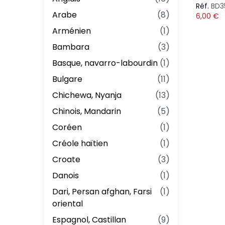
Réf.
BD3
Arabe
(
8
)
6,00
€
Arménien
(
1
)
Bambara
(
3
)
Basque, navarro-labourdin
(
1
)
Bulgare
(
11
)
Chichewa, Nyanja
(
13
)
Chinois, Mandarin
(
5
)
Coréen
(
1
)
Créole haïtien
(
1
)
Croate
(
3
)
Danois
(
1
)
Dari, Persan afghan, Farsi
(
1
)
oriental
Espagnol, Castillan
(
9
)