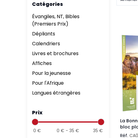
Catégories
Aff
Nouveaux Testaments
+ de 15 ans
Évangiles, NT, Bibles
Pou
Évangiles
(Premiers Prix)
Pour
Dépliants
Autres extraits
Lan
Calendriers
Livres et brochures
Affiches
Pour la jeunesse
Pour l'Afrique
Langues étrangères
Prix
La Bonn
bloc pl
0
€
0
€ -
35
€
35
€
Réf.
CA0