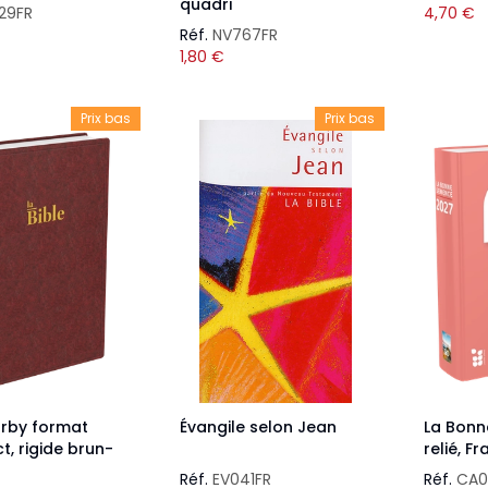
quadri
29FR
4,70
€
Réf.
NV767FR
1,80
€
Prix bas
Prix bas
arby format
Évangile selon Jean
La Bonn
, rigide brun-
relié, F
Réf.
EV041FR
Réf.
CA0