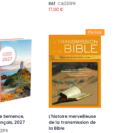
Réf.
CA030FR
17,00
€
Prix bas
e Semence,
L'histoire merveilleuse
rançais, 2027
de la transmission de
la Bible
21FR