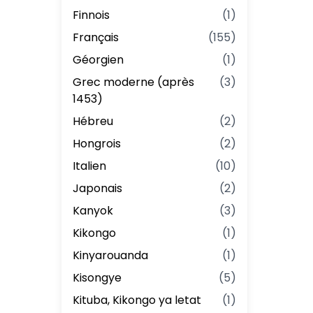
Finnois
(
1
)
Français
(
155
)
Géorgien
(
1
)
Grec moderne (après
(
3
)
1453)
Hébreu
(
2
)
Hongrois
(
2
)
Italien
(
10
)
Japonais
(
2
)
Kanyok
(
3
)
Kikongo
(
1
)
Kinyarouanda
(
1
)
Kisongye
(
5
)
Kituba, Kikongo ya letat
(
1
)