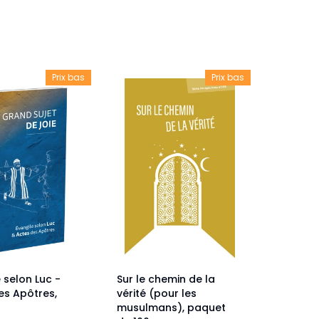
veautés -
Cours bibliques et jeux
ditions
Dépliants
iodiques
Prix bas
Prix bas
Langues étrangères
Livres, histoires
 selon Luc -
Sur le chemin de la
es Apôtres,
vérité (pour les
musulmans), paquet