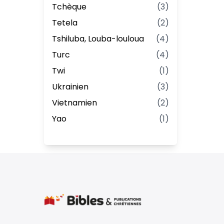
Tchèque
(
3
)
Tetela
(
2
)
Tshiluba, Louba-louloua
(
4
)
Turc
(
4
)
Twi
(
1
)
Ukrainien
(
3
)
Vietnamien
(
2
)
Yao
(
1
)