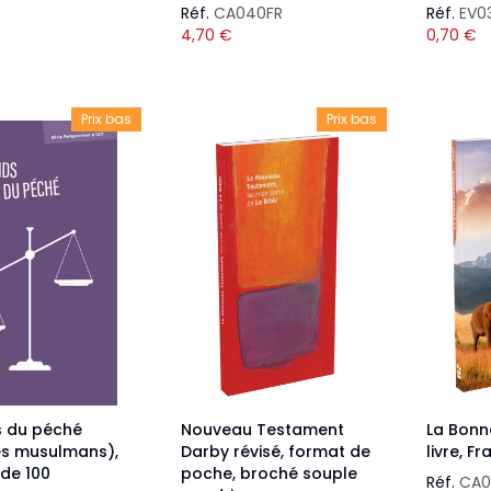
Réf.
CA040FR
Réf.
EV0
4,70
€
0,70
€
Prix bas
Prix bas
s du péché
Nouveau Testament
La Bonn
es musulmans),
Darby révisé, format de
livre, F
de 100
poche, broché souple
Réf.
CA0