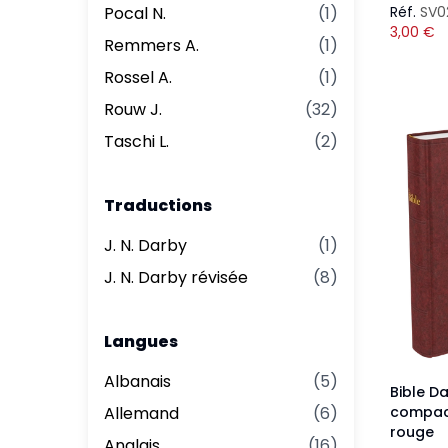
Pocal N.
(
1
)
Réf.
SV0
3,00
€
Remmers A.
(
1
)
Rossel A.
(
1
)
Rouw J.
(
32
)
Taschi L.
(
2
)
Traductions
J. N. Darby
(
1
)
J. N. Darby révisée
(
8
)
Langues
Albanais
(
5
)
Bible D
Allemand
(
6
)
compact
rouge
Anglais
(
16
)