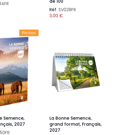
de 100
34FR
Réf.
SV028FR
3,00
€
Prix bas
e Semence,
La Bonne Semence,
rançais, 2027
grand format, Français,
2027
50FR