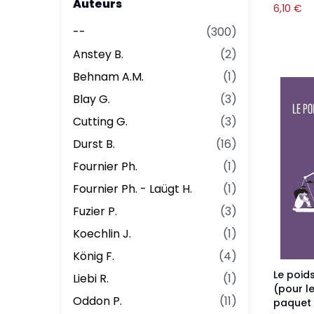
Auteurs
6,10
€
--
(
300
)
Anstey B.
(
2
)
Behnam A.M.
(
1
)
Blay G.
(
3
)
Cutting G.
(
3
)
Durst B.
(
16
)
Fournier Ph.
(
1
)
Fournier Ph. - Laügt H.
(
1
)
Fuzier P.
(
3
)
Koechlin J.
(
1
)
König F.
(
4
)
Le poid
Liebi R.
(
1
)
(pour l
Oddon P.
(
11
)
paquet 