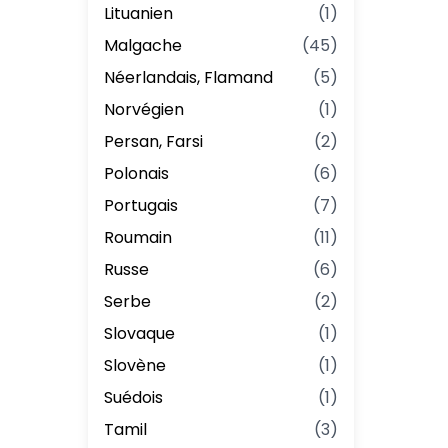
Lituanien
(
1
)
Malgache
(
45
)
Néerlandais, Flamand
(
5
)
Norvégien
(
1
)
Persan, Farsi
(
2
)
Polonais
(
6
)
Portugais
(
7
)
Roumain
(
11
)
Russe
(
6
)
Serbe
(
2
)
Slovaque
(
1
)
Slovène
(
1
)
Suédois
(
1
)
Tamil
(
3
)