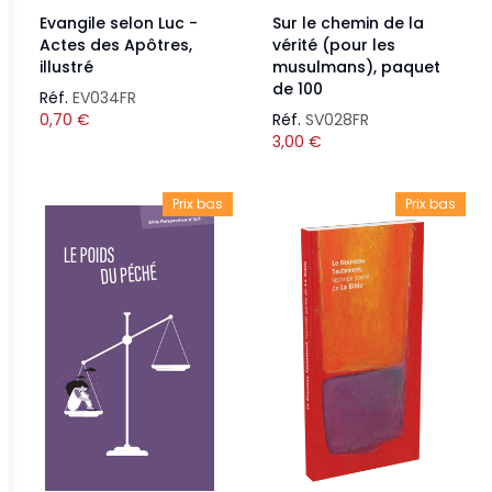
Evangile selon Luc -
Sur le chemin de la
Actes des Apôtres,
vérité (pour les
illustré
musulmans), paquet
de 100
Réf.
EV034FR
0,70
€
Réf.
SV028FR
3,00
€
Prix bas
Prix bas