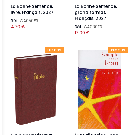
La Bonne Semence,
La Bonne Semence,
livre, Français, 2027
grand format,
Français, 2027
Réf.
CA050FR
4,70
€
Réf.
CA030FR
17,00
€
Prix bas
Prix bas