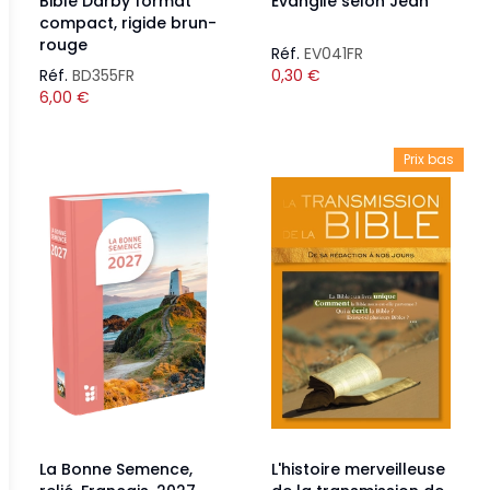
Bible Darby format
Évangile selon Jean
compact, rigide brun-
rouge
Réf.
EV041FR
Réf.
BD355FR
0,30
€
6,00
€
Prix bas
La Bonne Semence,
L'histoire merveilleuse