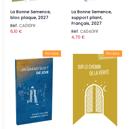
La Bonne Semence,
La Bonne Semence,
bloc plaque, 2027
support pliant,
Français, 2027
Réf.
CA010FR
6,10
€
Réf.
CA040FR
4,70
€
Prix bas
Prix bas