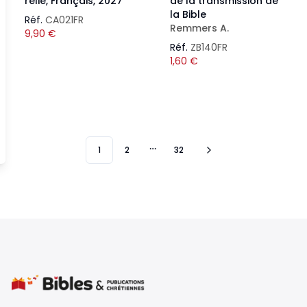
relié, Français, 2027
de la transmission de
la Bible
Réf.
CA021FR
Remmers A.
9,90
€
Réf.
ZB140FR
1,60
€
1
2
32
More pages