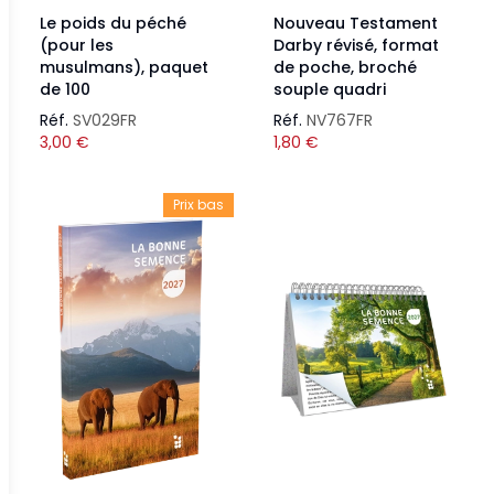
Le poids du péché
Nouveau Testament
(pour les
Darby révisé, format
musulmans), paquet
de poche, broché
de 100
souple quadri
Réf.
SV029FR
Réf.
NV767FR
3,00
€
1,80
€
Prix bas