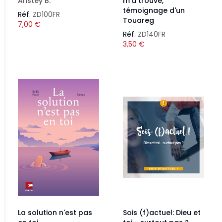
Anstey B.
m'a trouvé,
témoignage d'un
Réf.
ZD100FR
Touareg
7,00
€
Réf.
ZD140FR
3,50
€
La solution n'est pas
Sois (f)actuel: Dieu et