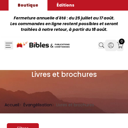
Boutique
Éditions
Fermeture annuelle d'été : du 25 juillet au 17 août.
Les commandes en ligne restent possibles et seront
traitées à notre retour, à partir du 18 août.
0
Search
Search
Mon
Livres et brochures
Accueil
Évangélisation
Livres et brochures