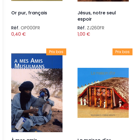
Or pur, français
Jésus, notre seul
espoir
Réf.
OP000FR
Réf.
ZJ260FR
0,40
€
1,00
€
Prix bas
Prix bas