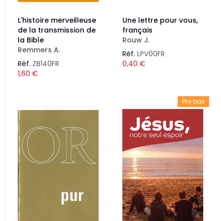
L'histoire merveilleuse
Une lettre pour vous,
de la transmission de
français
la Bible
Rouw J.
Remmers A.
Réf.
LPV00FR
Réf.
ZB140FR
0,40
€
1,60
€
Prix bas