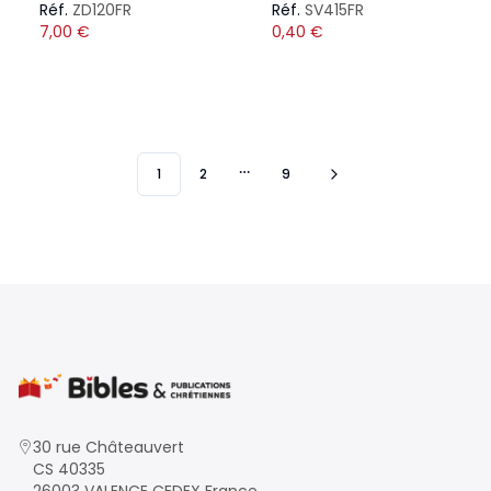
Réf.
ZD120FR
Réf.
SV415FR
7,00
€
0,40
€
1
2
9
More pages
30 rue Châteauvert
CS 40335