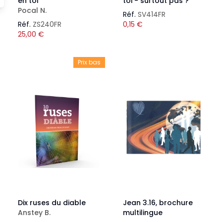
en toi
toi - surtout pas ?
Pocal N.
Réf.
SV414FR
Réf.
ZS240FR
0,15
€
25,00
€
Prix bas
Dix ruses du diable
Jean 3.16, brochure
Anstey B.
multilingue