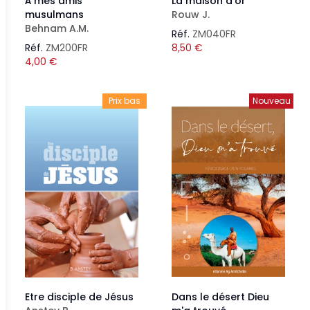
À mes amis
La maison d'or
musulmans
Rouw J.
Behnam A.M.
Réf.
ZM040FR
Réf.
ZM200FR
8,50
€
4,00
€
Prix bas
Nouveau
Etre disciple de Jésus
Dans le désert Dieu