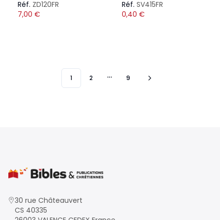
Réf.
ZD120FR
Réf.
SV415FR
7,00
€
0,40
€
1
2
9
More pages
30 rue Châteauvert
CS 40335