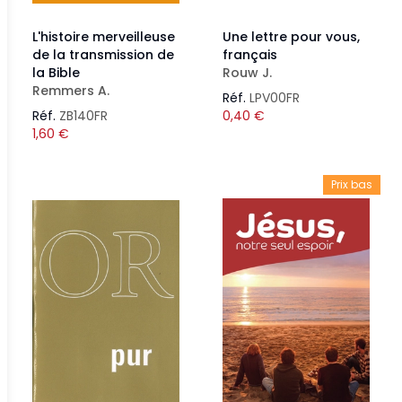
L'histoire merveilleuse
Une lettre pour vous,
de la transmission de
français
la Bible
Rouw J.
Remmers A.
Réf.
LPV00FR
Réf.
ZB140FR
0,40
€
1,60
€
Prix bas