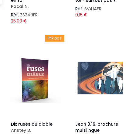
en toi
toi - surtout pas ?
Pocal N.
Réf.
SV414FR
Réf.
ZS240FR
0,15
€
25,00
€
Prix bas
Dix ruses du diable
Jean 3.16, brochure
Anstey B.
multilingue