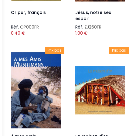
Or pur, français
Jésus, notre seul
espoir
Réf.
OP000FR
Réf.
ZJ260FR
0,40
€
1,00
€
Prix bas
Prix bas