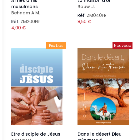
À mes amis
La maison d'or
musulmans
Rouw J.
Behnam A.M.
Réf.
ZM040FR
Réf.
ZM200FR
8,50
€
4,00
€
Prix bas
Nouveau
Etre disciple de Jésus
Dans le désert Dieu