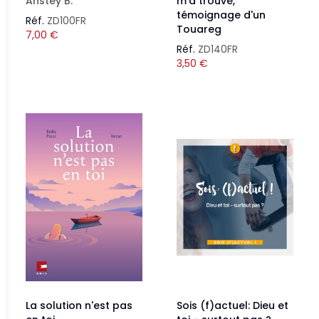
Anstey B.
m'a trouvé,
témoignage d'un
Réf.
ZD100FR
Touareg
7,00
€
Réf.
ZD140FR
3,50
€
La solution n'est pas
Sois (f)actuel: Dieu et