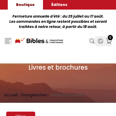
Boutique
Éditions
Fermeture annuelle d'été : du 25 juillet au 17 août.
Les commandes en ligne restent possibles et seront
traitées à notre retour, à partir du 18 août.
0
Search
Search
Mon
Livres et brochures
Accueil
Évangélisation
Livres et brochures