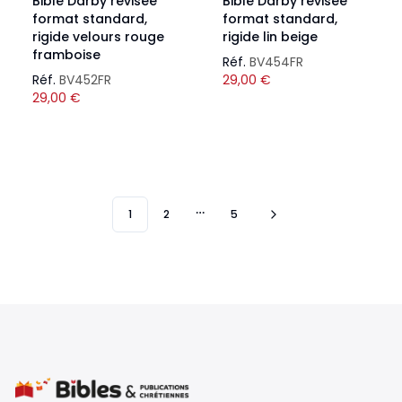
Bible Darby révisée
Bible Darby révisée
format standard,
format standard,
rigide velours rouge
rigide lin beige
framboise
Réf.
BV454FR
Réf.
BV452FR
29,00
€
29,00
€
1
2
5
More pages