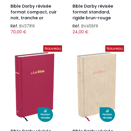
Bible Darby révisée
Bible Darby révisée
format compact, cuir
format standard,
noir, tranche or
rigide brun-rouge
Réf.
BV371FR
Réf.
BV455FR
70,00
€
24,00
€
Nouveau
Nouveau