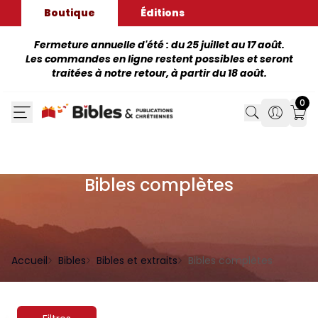
Boutique
Éditions
Fermeture annuelle d'été : du 25 juillet au 17 août.
Les commandes en ligne restent possibles et seront
traitées à notre retour, à partir du 18 août.
0
Search
Search
Mon
Bibles complètes
Accueil
Bibles
Bibles et extraits
Bibles complètes