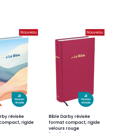
veautés -
Cours bibliques et jeux
ditions
Dépliants
iodiques
Nouveau
Nouveau
Langues étrangères
Livres, histoires
rby révisée
Bible Darby révisée
compact, rigide
format compact, rigide
velours rouge