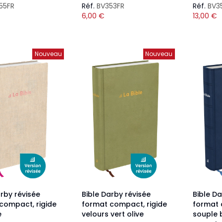
55FR
Réf.
BV353FR
Réf.
BV3
6,00
€
13,00
€
Nouveau
Nouveau
arby révisée
Bible Darby révisée
Bible Da
compact, rigide
format compact, rigide
format
e
velours vert olive
souple 