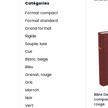
Catégories
Aff
Nouveaux Testaments
+ de 15 ans
Format compact
Pou
Évangiles
Format standard
Pour
Grand format
Autres extraits
Lan
Rigide
Souple, luxe
Cuir
Blanc, beige
Bleu
Grenat, rouge
Gris
Marron
Bible D
Noir
compact
rouge
Vert