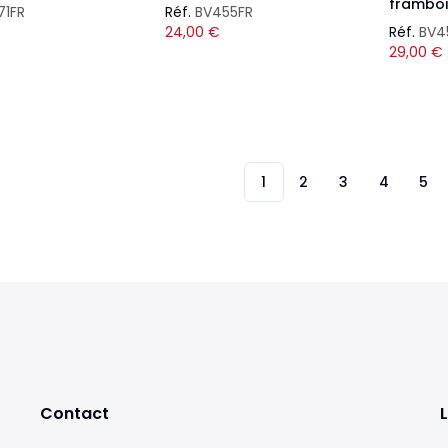
frambo
71FR
Réf.
BV455FR
24,00
€
Réf.
BV4
29,00
€
1
2
3
4
5
Contact
L