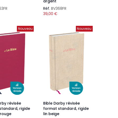
argent
63FR
Réf.
BV368FR
39,00
€
Nouveau
Nouveau
rby révisée
Bible Darby révisée
standard, rigide
format standard, rigide
 rouge
lin beige