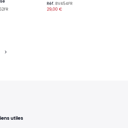
ise
Réf.
BV454FR
52FR
29,00
€
iens utiles