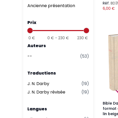
Réf.
BD3
Ancienne présentation
6,00
€
Prix
0
€
0
€ -
230
€
230
€
Auteurs
--
(
53
)
Traductions
J. N. Darby
(
19
)
J. N. Darby révisée
(
19
)
Bible D
Langues
format 
lin beig