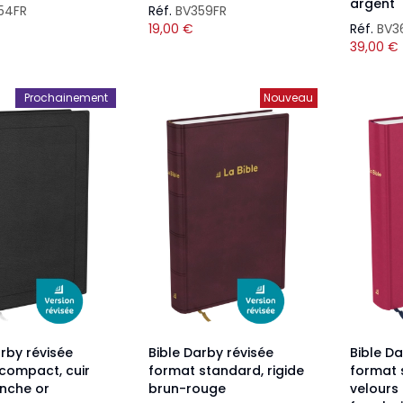
argent
54FR
Réf.
BV359FR
19,00
€
Réf.
BV3
39,00
€
Prochainement
Nouveau
arby révisée
Bible Darby révisée
Bible Da
compact, cuir
format standard, rigide
format 
anche or
brun-rouge
velours