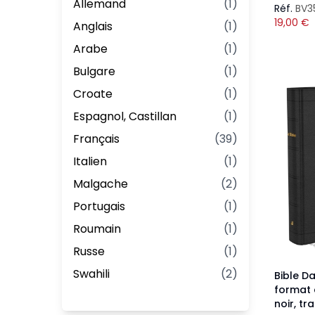
Allemand
(
1
)
Réf.
BV3
19,00
€
Anglais
(
1
)
Arabe
(
1
)
Bulgare
(
1
)
Croate
(
1
)
Espagnol, Castillan
(
1
)
Français
(
39
)
Italien
(
1
)
Malgache
(
2
)
Portugais
(
1
)
Roumain
(
1
)
Russe
(
1
)
Swahili
(
2
)
Bible D
format 
noir, tr