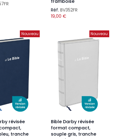
framboise
57FR
Réf.
BV352FR
19,00
€
Nouveau
Nouveau
rby révisée
Bible Darby révisée
 compact,
format compact,
bleu, tranche
souple gris, tranche