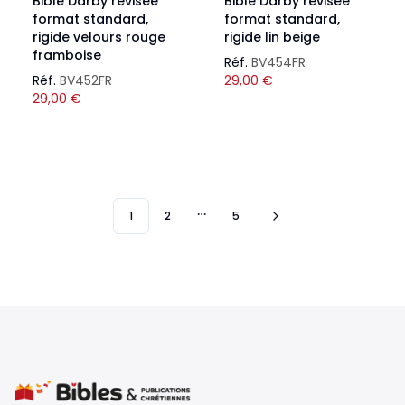
Bible Darby révisée
Bible Darby révisée
format standard,
format standard,
rigide velours rouge
rigide lin beige
framboise
Réf.
BV454FR
Réf.
BV452FR
29,00
€
29,00
€
1
2
5
More pages