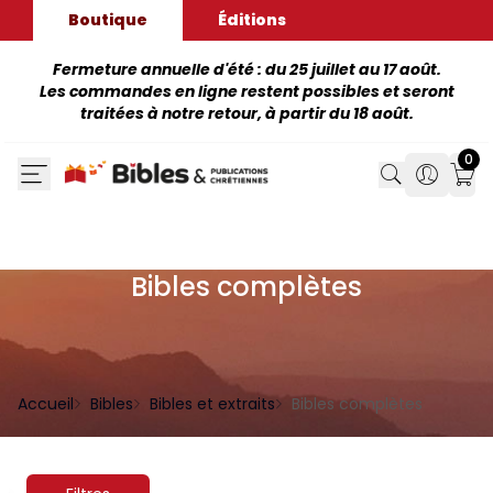
Boutique
Éditions
Fermeture annuelle d'été : du 25 juillet au 17 août.
Les commandes en ligne restent possibles et seront
traitées à notre retour, à partir du 18 août.
0
Search
Search
Mon
Bibles complètes
Accueil
Bibles
Bibles et extraits
Bibles complètes