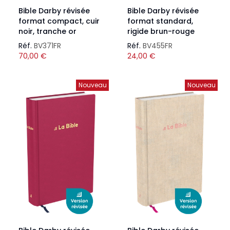
Bible Darby révisée
Bible Darby révisée
format compact, cuir
format standard,
noir, tranche or
rigide brun-rouge
Réf.
BV371FR
Réf.
BV455FR
70,00
€
24,00
€
Nouveau
Nouveau